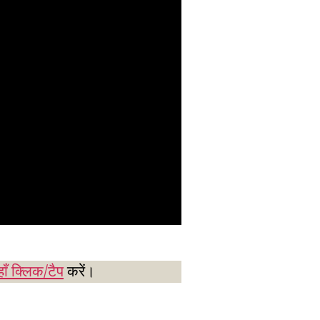
ाँ क्लिक/टैप
करें।