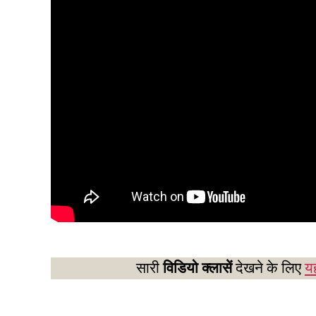
सारी
विडियो क्लासें
देखने के लिए
यह