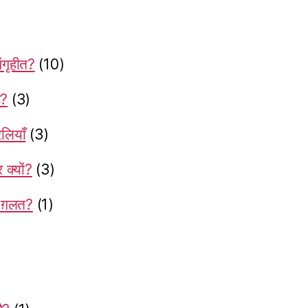
ंगृहीत?
(10)
ै?
(3)
लियाँ
(3)
क्यों?
(3)
ं ग़लत?
(1)