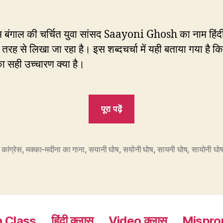
म बंगाल की चर्चित युवा सांसद Saayoni Ghosh का नाम हिंद
ार तरह से लिखा जा रहा है। इस शब्दचर्चा में यही बताया गया है 
ा सही उच्चारण क्या है।
“चर्चित
पूरा पढ़ें
TMC
सांसद
सयानी,
 कांग्रेस
,
मक्का-मदीना का गाना
,
सयानी घोष
,
सयोनी घोष
,
सायनी घोष
,
सायोनी घो
सायनी,
सयोनी
या
सायोनी?”
h Class
हिंदी क्लास
Video क्लास
Mispro