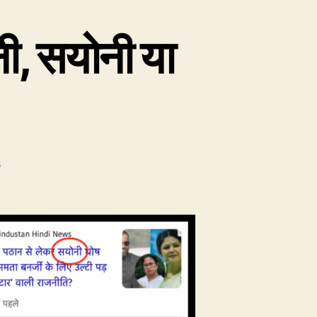
ी, सयोनी या
on
s
चर्चित
TMC
सांसद
सयानी,
सायनी,
सयोनी
या
सायोनी?