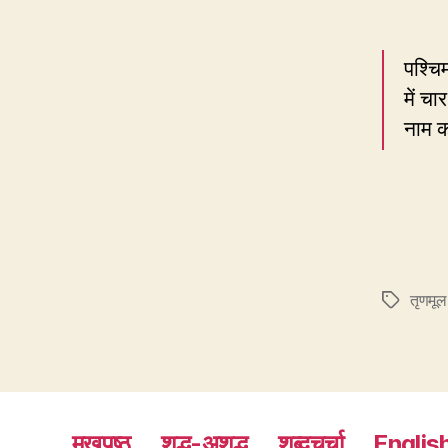
पश्चि
में च
नाम क
तृणमूल
Tags
मुखपृष्ठ
शुद्ध-अशुद्ध
शब्दचर्चा
Englis