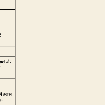
ं
ad
और
ा
 में इसका
द-