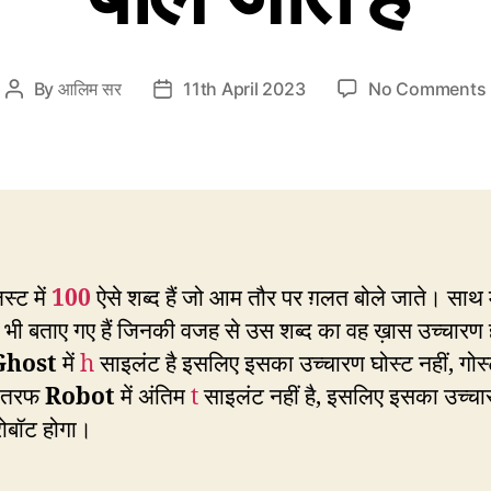
By
आलिम सर
11th April 2023
No Comments
Post
Post
author
date
:
श
स्ट में
100
ऐसे शब्द हैं जो आम तौर पर ग़लत बोले जाते। साथ मे
ब
भी बताए गए हैं जिनकी वजह से उस शब्द का वह ख़ास उच्चारण 
है
Ghost
में
h
साइलंट है इसलिए इसका उच्चारण घोस्ट नहीं, गोस्
ी तरफ
Robot
में अंतिम
t
साइलंट नहीं है, इसलिए इसका उच्चा
 रोबॉट होगा।