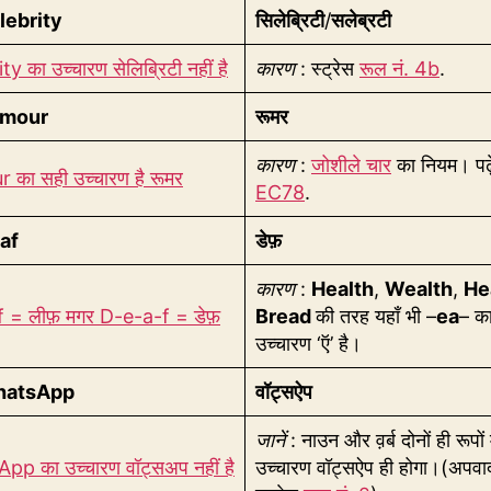
lebrity
सिलेब्रिटी
/
सलेब्रटी
y का उच्चारण सेलिब्रिटी नहीं है
कारण
: स्ट्रेस
रूल नं. 4b
.
mour
रूमर
कारण
:
जोशीले चार
का नियम। पढ़े
का सही उच्चारण है रूमर
EC78
.
af
डेफ़
कारण
:
Health
,
Wealth
,
He
 = लीफ़ मगर D-e-a-f = डेफ़
Bread
की तरह यहाँ भी –
ea
– क
उच्चारण ‘ऍ’ है।
atsApp
वॉट्सऐप
जानें
: नाउन और व़र्ब दोनों ही रूपों
p का उच्चारण वॉट्सअप नहीं है
उच्चारण वॉट्सऐप ही होगा।(अपवा