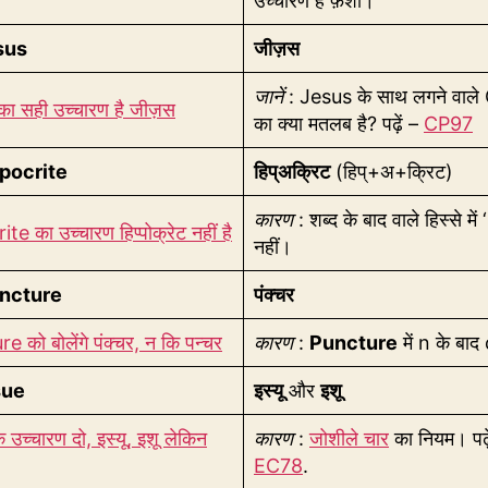
उच्चारण है फ़ेशी।
sus
जीज़स
जानें
: Jesus के साथ लगने वाले
ा सही उच्चारण है जीज़स
का क्या मतलब है? पढ़ें –
CP97
pocrite
हिप्अक्रिट
(हिप्+अ+क्रिट)
कारण
: शब्द के बाद वाले हिस्से में ‘i
e का उच्चारण हिप्पोक्रेट नहीं है
नहीं।
ncture
पंक्चर
 को बोलेंगे पंक्चर, न कि पन्चर
कारण
:
Puncture
में n के बाद
sue
इस्यू
और
इशू
 उच्चारण दो, इस्यू, इशू लेकिन
कारण
:
जोशीले चार
का नियम। पढ़े
EC78
.