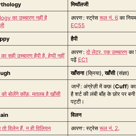
thology
मिथॉलजी
gy का उच्चारण नहीं है
कारण
: स्ट्रेस
रूल नं. 6
का नियम।
जी
EC55
ppy
हैपी
कारण
:
दो लेटर, एक उच्चारण
का 
 सही उच्चारण हैपी है, हेप्पी नहीं
पढ़ें
EC1
ugh
खाँसना
(क्रिया),
खाँसी
(संज्ञा)
जानें
: अंग्रेज़ी में कफ़ (
Cuff
) क
ो बोलेंगे कॉफ़, मतलब है खाँसी
है शर्ट की लंबी बाँह के छोर पर बनी
पट्टी।
lain
विलन
न तो विलेन हैं, न ही विलियन
कारण
: स्ट्रेस
रूल नं. 2
.