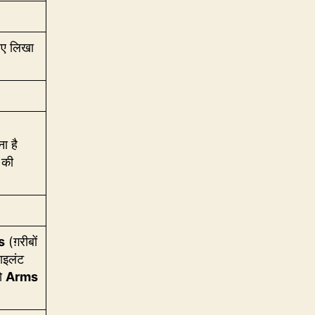
 लिए लिखा
ा है
 की
s
(ग़रीबों
साइलंट
जो
Arms