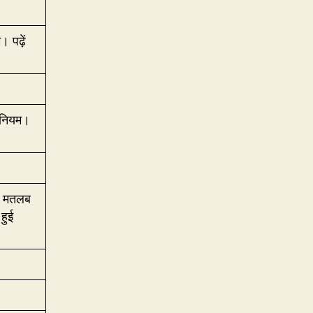
 पढ़ें
नियम।
ा मतलब
 हुई