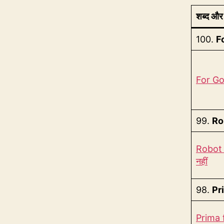
शब्द और 
100.
F
For Good
99.
Ro
Robot क
नहीं
98.
Pr
Prima fa