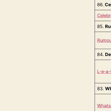
86.
Ce
Celebrit
85.
Ru
Rumour 
84.
De
L-e-a-f
83.
Wh
WhatsAp