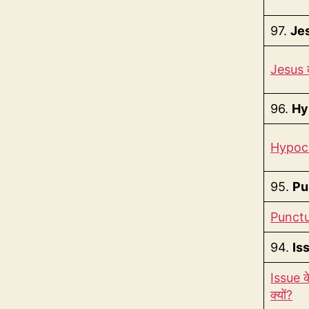
97.
Je
Jesus क
96.
Hy
Hypocrit
95.
Pu
Puncture
94.
Is
Issue के
क्यों?