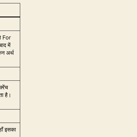
ले For
द में
न अर्थ
रेंच
ता है।
हाँ इसका