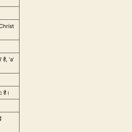
 Christ
’ है, ‘a’
 c है।
ं