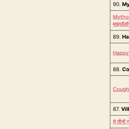
90.
My
Mytholo
माइथॉलॉ
89.
Ha
Happy का
88.
Co
Cough क
87.
Vil
ये तीनों 