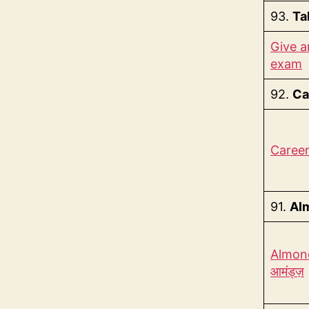
93.
Ta
Give a
exam
92.
Ca
Career 
91.
Al
Almonds 
आमंड्ज़