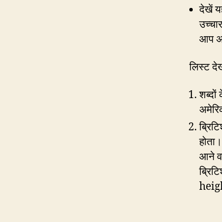
देखें 
उच्चा
आप अव
लिस्ट देख
शब्दों
अमेरि
ब्रिट
होता। 
आने व
ब्रिटि
heig