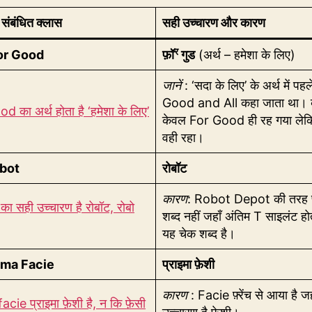
संबंधित क्लास
सही उच्चारण और कारण
र
or Good
फ़ॉ
गुड
(अर्थ – हमेशा के लिए)
जानें
: ‘सदा के लिए’ के अर्थ में पह
Good and All कहा जाता था। बा
 का अर्थ होता है ‘हमेशा के लिए’
केवल For Good ही रह गया लेकि
वही रहा।
bot
रोबॉट
कारण
: Robot Depot की तरह फ़्
ा सही उच्चारण है रोबॉट, रोबो
शब्द नहीं जहाँ अंतिम T साइलंट हो
यह चेक शब्द है।
ima Facie
प्राइमा फ़ेशी
कारण
: Facie फ़्रेंच से आया है ज
cie प्राइमा फ़ेशी है, न कि फ़ेसी