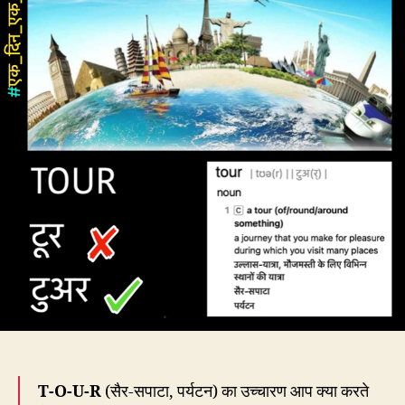
है
टुअर
न
कि
टूर
T-O-U-R
(सैर-सपाटा, पर्यटन) का उच्चारण आप क्या करते