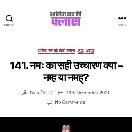
Search
Menu
Aalim
Sir
Ki
Class
Categories
आलिम सर की हिंदी क्लास
शुद्ध-अशुद्ध
141. नमः का सही उच्चारण क्या –
नम्ह या नमह्?
By
आलिम सर
16th November 2021
Post
Post
author
date
on
No Comments
141.
नमः
का
सही