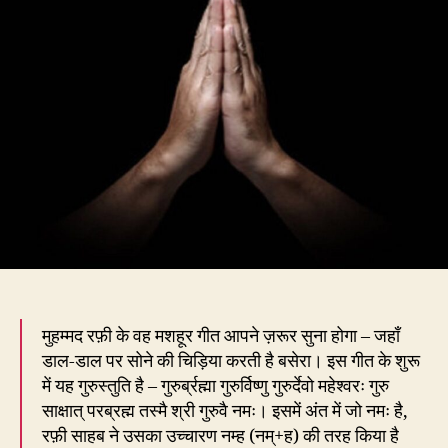
उच्चारण
क्या
–
नम्ह
या
नमह्?
मुहम्मद रफ़ी के वह मशहूर गीत आपने ज़रूर सुना होगा – जहाँ
डाल-डाल पर सोने की चिड़िया करती है बसेरा। इस गीत के शुरू
में यह गुरुस्तुति है – गुरुर्ब्रह्मा गुरुर्विष्णु गुरुर्देवो महेश्वरः गुरु
साक्षात् परब्रह्म तस्मै श्री गुरुवै नमः। इसमें अंत में जो नमः है,
रफ़ी साहब ने उसका उच्चारण नम्ह (नम्+ह) की तरह किया है