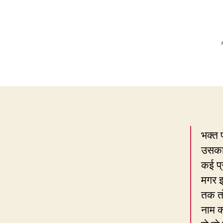
भक्त प
उसका 
कई प्
मगर इ
तक तो
नाम क