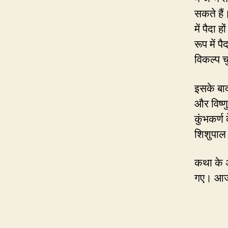
सकते हैं।
में पैदा 
रूप में पै
विकल्प च
इसके बाद 
और विष्ण
कुंभकर्ण 
शिशुपाल औ
कथा के अ
गए। आज भी