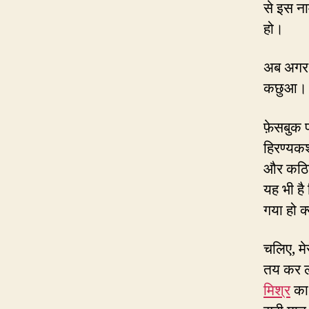
से इस न
हो।
अब अगर इ
कछुआ।
फ़ेसबुक 
हिरण्यकश
और कठिन
यह भी है
गया हो क
चलिए, मे
तय कर ल
मिश्र
का 