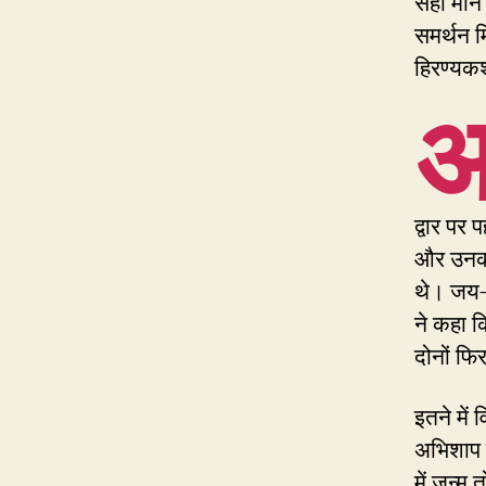
सही मान
समर्थन म
हिरण्यकश
द्वार पर 
और उनकी ह
थे। जय-व
ने कहा क
दोनों फिर
इतने में 
अभिशाप से
में जन्म 