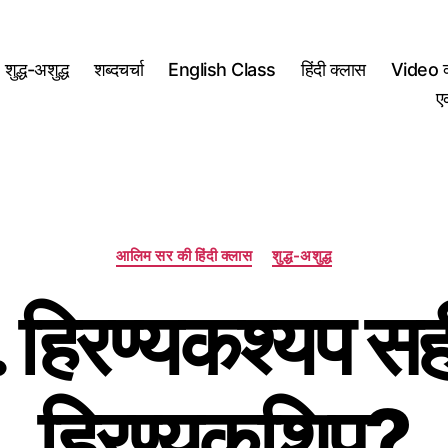
शुद्ध-अशुद्ध
शब्दचर्चा
English Class
हिंदी क्लास
Video क
ए
Categories
आलिम सर की हिंदी क्लास
शुद्ध-अशुद्ध
हिरण्यकश्यप सही
हिरण्यकशिपु?