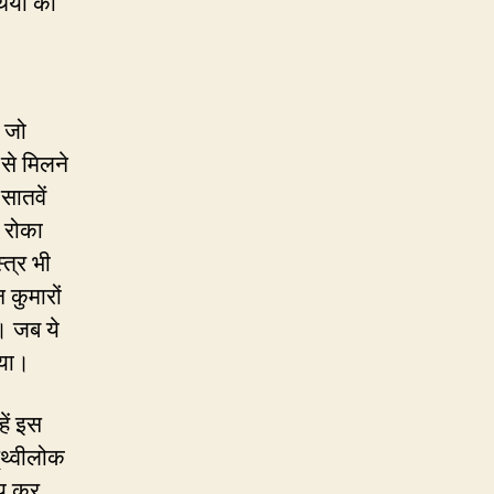
यों का
 जो
 से मिलने
सातवें
ो रोका
्त्र भी
 कुमारों
ं। जब ये
िया।
हें इस
पृथ्वीलोक
 तय कर