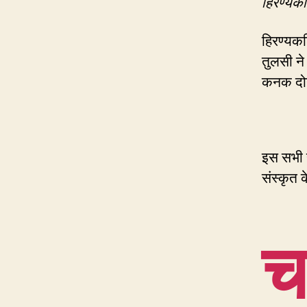
हिरण्यकश
हिरण्यकश
तुलसी ने
कनक दोनो
इस सभी हव
संस्कृत क
च