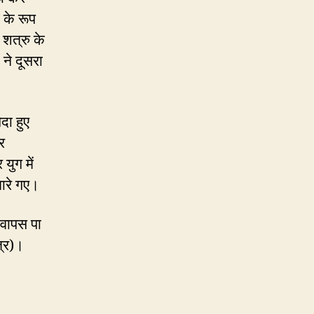
त के रूप
े शत्रु के
ं ने दूसरा
दा हुए
र
 युग में
मारे गए।
 वापस पा
ित्र)।