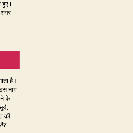
ा हुए।
। अगर
 आता है।
न इस नाम
ने के
र्य,
्त की
 और