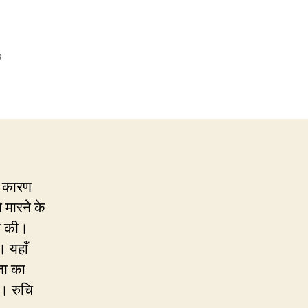
on
s
153.
हिरण्यकश्यप
सही
है
या
हिरण्यकशिपु?
िस कारण
 मारने के
ी की।
। यहाँ
ता का
ै। रुचि