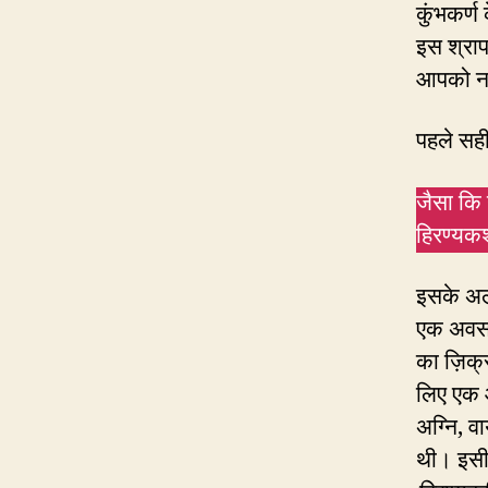
कुंभकर्ण 
इस श्राप
आपको न 
पहले सही
जैसा कि 
हिरण्यक
इसके अला
एक अवस
का ज़िक्
लिए एक औ
अग्नि, व
थी। इस