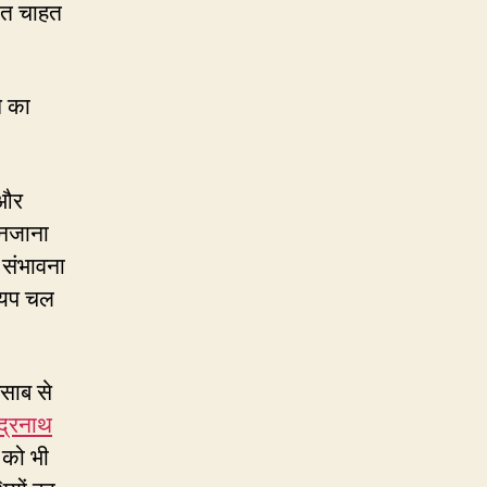
ंत चाहत
े का
 और
अनजाना
 संभावना
श्यप चल
िसाब से
ंद्रनाथ
 को भी