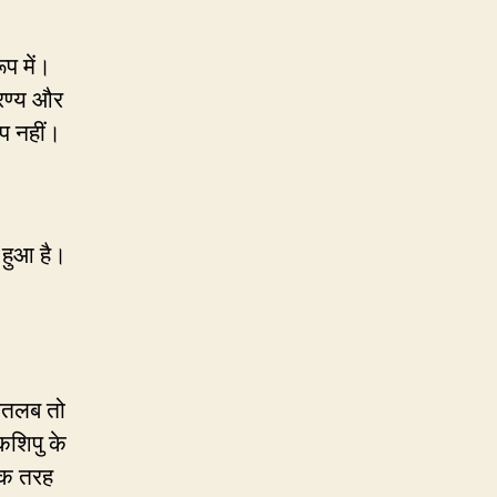
ूप में।
िरण्य और
यप नहीं।
ा हुआ है।
 मतलब तो
कशिपु के
एक तरह