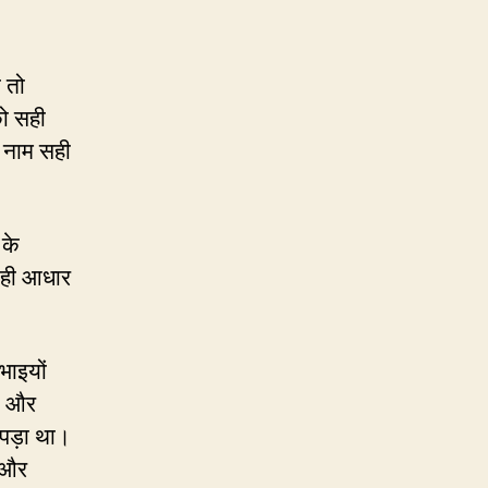
 तो
ो सही
 नाम सही
 के
ो ही आधार
भाइयों
जय और
 पड़ा था।
ण और