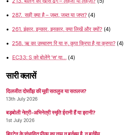
213. बोलने का ख़ास ढंग – लहजा या लहज़ा?
(5)
287. सही क्या है – ज़ब्त, जब्त या जप्त?
(4)
261. इंकार, इन्कार, इनकार, क्या लिखें और क्यों?
(4)
258. ऋ का उच्चारण रि या रु, कृपा क्रिपा है या क्रुपा?
(4)
EC33: S को बोलेंगे ‘स’ या…
(4)
सारी क्लासें
दिलजीत दोसाँझ की मूवी सतलुज या सतलज?
13th July 2026
बड़बोली नेत्री-अभिनेत्री स्मृति ईरानी हैं या इरानी?
1st July 2026
ब्रिटेन के संभावित पीएम का नाम न बर्नहम है, न बर्नहैम