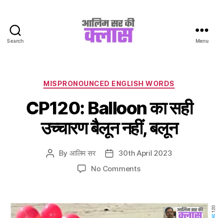
Search
Menu
Aalim
Sir
Ki
Class
Categories
MISPRONOUNCED ENGLISH WORDS
CP120: Balloon का सही
उच्चारण बैलून नहीं, बलून
By
आलिम सर
30th April 2023
Post
Post
author
date
on
No Comments
CP120:
Balloon
का
सही