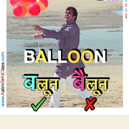
उच्चारण
बैलून
नहीं,
बलून