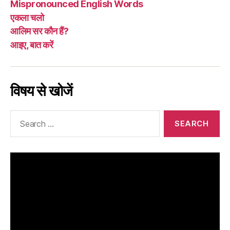
Mispronounced English Words
एकला चलो
आलिम सर कौन हैं?
आइए, बात करें
विषय से खोजें
Search
for: