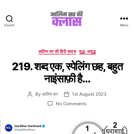
Search
Menu
Aalim
Sir
Ki
Class
Categories
आलिम सर की हिंदी क्लास
शुद्ध-अशुद्ध
219. शब्द एक, स्पेलिंग छह, बहुत
नाइंसाफ़ी है…
By
आलिम सर
1st August 2023
Post
Post
author
date
on
No Comments
219.
शब्द
एक,
स्पेलिंग