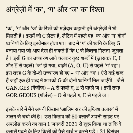
अंग्रेज़ी में ‘क’, ‘ग’ और ‘ज’ का रिश्ता
‘क’, ‘ग’ और ‘ज’ के रिश्ते की मज़ेदार कहानी हमें अंग्रेज़ी में भी
मिलती है। इसमें जो C लेटर है, लैटिन में पहले वह ‘क’ और ‘ग’ दोनों
ध्वनियों के लिए इस्तेमाल होता था। बाद में ‘ग’ की ध्वनि के लिए G
बनाया गया जो आप देख ही सकते हैं कि C से कितना मिलता-जुलता
है। इसी G का उच्चारण आगे चलकर कुछ शब्दों में (ख़ासकर E, I
और Y से पहले) ‘ज’ हो गया, बाक़ी (A, O, U) से पहले ‘ग’ रहा।
इस तरह G के दो-दो उच्चारण हो गए – ‘ग’ और ‘ज’। ऐसे कई शब्द
हैं जहाँ एक ही शब्द में आपको G की दोनों ध्वनियाँ मिल जाएँगी। जैसे
GAN.GES (गैंजीज़) – A से पहले ग, E से पहले ज। इसी तरह
GOR.GEOUS (गॉर्जस) – O से पहले ग, E से पहले ज।
इसके बारे में मैंने अपनी किताब ‘आलिम सर की इंग्लिश क्लास’ में
अलग से चर्चा की है। उस किताब की 80 क्लासें अपनी साइट पर
अपलोड करने का काम 1 जनवरी 2021 से शुरू किया था ताकि वे
क्लासें पढ़ने के लिए किसी को पैसे ख़र्च न करने पड़ें। 31 दिसंबर