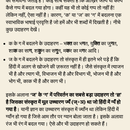
की संभावना जताई है। कोई सोच सकता है कि आख़िर जल्प या कल्प
कैसे गप्प में बदल गया होगा। कहीं यह भी तो कोई गप्प तो नहीं है!
लेकिन नहीं, ऐसा नहीं है। कारण, ‘क’ या ‘ज’ का ‘ग’ में बदलना एक
स्वाभाविक भाषाई प्रवृत्ति है जो हमें और भी शब्दों में दिखती है। नीचे
कुछ उदाहरण देखें।
क के ग में बदलने के उदाहरण – भ
क्त
का भ
ग
त, यु
क्ति
का जु
ग
त,
शा
क
का सा
ग
, श
कु
न का स
गु
न, म
क
र का म
ग
र आदि।
ज के ग में बदलने के उदाहरण तो संस्कृत में ही इतने भरे पड़े हैं कि
हिंदी में अलग से खोजने की ज़रूरत नहीं है। जैसे संस्कृत में त्याजन
भी है और त्याग भी, विभाजन भी है और विभाग भी, भोजन भी है और
भोग भी, काक भी है और काग भी।
इसके अलाना
‘ज’ के ‘ग’ में परिवर्तन का सबसे बड़ा उदाहरण तो ‘ज्ञ’
है जिसका संस्कृत में मूल उच्चारण ज्यँ (ज्+ञ) था जो हिंदी में ग्यँ हो
गया है
। यानी ज्ञान का उच्चारण संस्कृत में ज्याँन था लेकिन हिंदी में
ग्याँन हो गया है जिसे आम तौर पर ग्यान बोला जाता है। इसके अलावा
रंज भी रंग में बदल गया। ऐसे और भी उदाहरण हो सकते हैं।