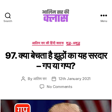
Search
Menu
Aalim
Sir
Ki
Class
Categories
आलिम सर की हिंदी क्लास
शुद्ध-अशुद्ध
97. क्या बेचता है झूठों का यह सरदार
– गप या गप्प?
By
आलिम सर
12th January 2021
Post
Post
author
date
on
No Comments
97.
क्या
बेचता
है