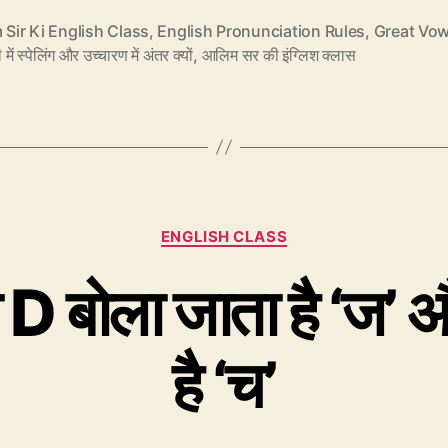
की
 Sir Ki English Class
,
English Pronunciation Rules
,
Great Vow
़ी में स्पेलिंग और उच्चारण में अंतर क्यों
,
आलिम सर की इंग्लिश क्लास
तरह
Cut
बोला
जाता
था
–
Categories
ENGLISH CLASS
कुट”
 बोला जाता है ‘ज’ औ
है ‘च’