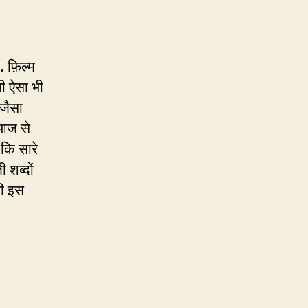
की
तरह
Cut
बोला
 फ़िल्म
जाता
भी ऐसा भी
था
‘जैसा
–
 आज से
कुट
कि सारे
 शब्दों
की इस