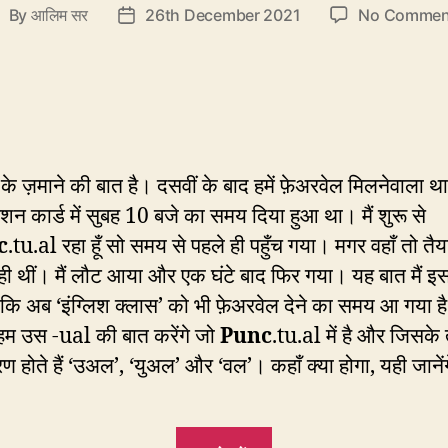
By
आलिम सर
26th December 2021
No Commen
ost
Post
uthor
date
 के ज़माने की बात है। दसवीं के बाद हमें फ़ेअरवेल मिलनेवाला थ
िटेशन कार्ड में सुबह 10 बजे का समय दिया हुआ था। मैं शुरू से
c
.tu.al रहा हूँ सो समय से पहले ही पहुँच गया। मगर वहाँ तो तैया
ी थीं। मैं लौट आया और एक घंटे बाद फिर गया। यह बात मैं इ
ूँ कि अब ‘इंग्लिश क्लास’ को भी फ़ेअरवेल देने का समय आ गया 
 उस -ual की बात करेंगे जो
Punc
.tu.al में है और जिसके
रण होते हैं ‘उअल’, ‘युअल’ और ‘वल’। कहाँ क्या होगा, यही जान
“EC79: