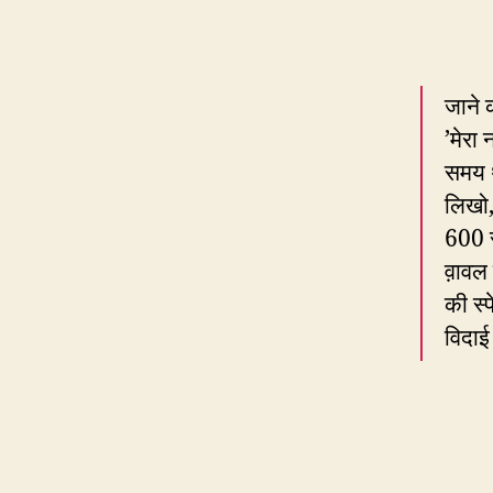
जाने 
’मेरा
समय थ
लिखो,
600 
व़ावल
की स्
विदाई