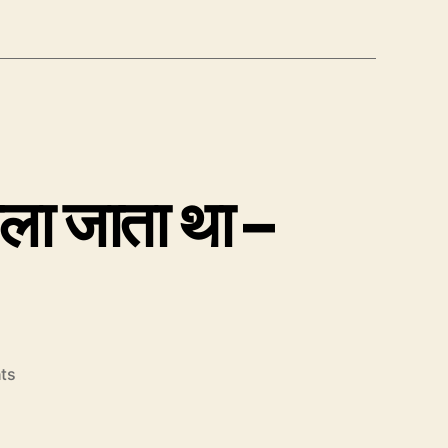
ा जाता था –
on
ts
EC80:
जब
Put