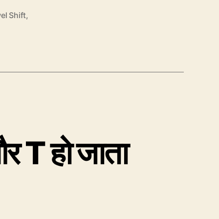
el Shift
,
र T हो जाता