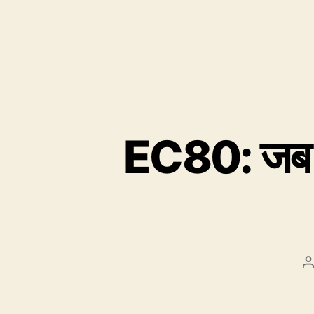
EC80: जब P
P
a