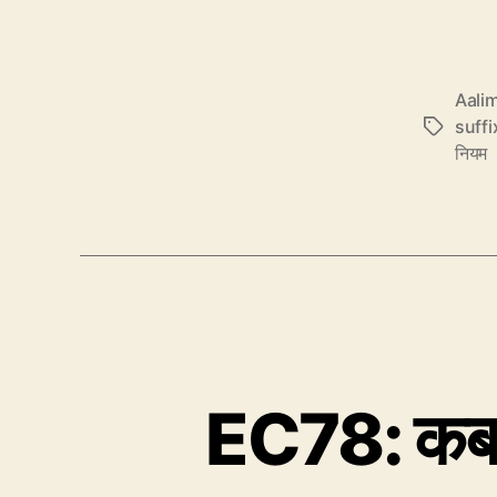
Aalim
suffi
Tags
नियम
EC78: कब u 