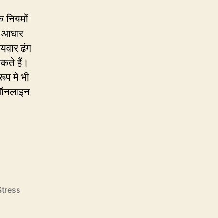
देखें,
किस
के नियमों
क्लास
े आधार
में
यवार ढंग
क्या
कते हैं।
है?
ूप में भी
 ऑनलाइन
Stress