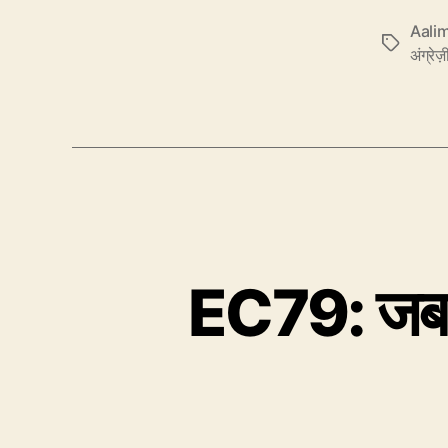
Aalim
Tags
अंग्रेज
EC79: जब D