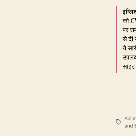
इंग्लि
को C
पर सम
से दी
ये सार
उपलब्
साइट 
Aalim
Tags
and S