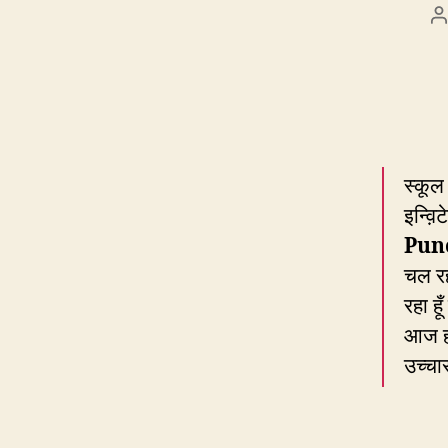
P
a
स्कूल
इन्व़
Pun
चल रह
रहा ह
आज हम
उच्चा