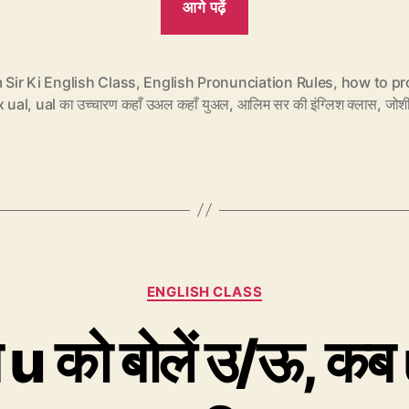
आगे पढ़ें
जब
D
बोला
 Sir Ki English Class
,
English Pronunciation Rules
,
how to p
x ual
,
ual का उच्चारण कहाँ उअल कहाँ युअल
,
आलिम सर की इंग्लिश क्लास
,
जोशी
जाता
है
‘ज’
और
T
हो
जाता
Categories
ENGLISH CLASS
है
‘च’”
को बोलें उ/ऊ, कब u 