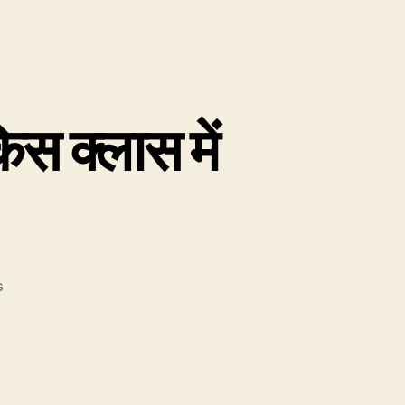
स क्लास में
on
s
EC1-
EC80
:
पूरी
लिस्ट