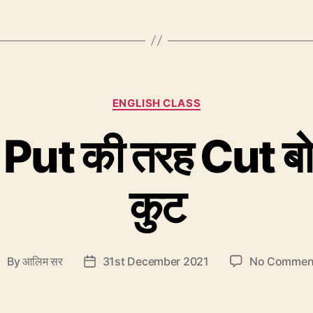
देखें,
किस
क्लास
में
क्या
Categories
ENGLISH CLASS
है?”
ut की तरह Cut बोल
कुट
By
आलिम सर
31st December 2021
No Commen
ost
Post
uthor
date