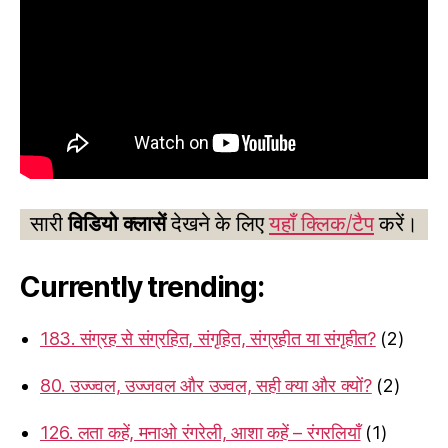
सारी
विडियो क्लासें
देखने के लिए
यहाँ क्लिक/टैप
करें।
Currently trending:
183. संग्रह से संग्रहित, संगृहित, संग्रहीत या संगृहीत?
(2)
80. उज्ज्वल, उज्जवल और उज्वल, सही क्या और क्यों?
(2)
126. लता कहें, मनाओ रंगरेली, आशा कहें – रंगरलियाँ
(1)