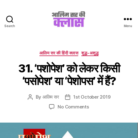
Search
Menu
Aalim
Sir
Ki
Class
Categories
आलिम सर की हिंदी क्लास
शुद्ध-अशुद्ध
31. ‘पशोपेश’ को लेकर किसी
‘पसोपेश’ या ‘पेशोपस’ में हैं?
By
आलिम सर
1st October 2019
Post
Post
author
date
on
No Comments
31.
‘पशोपेश’
को
लेकर