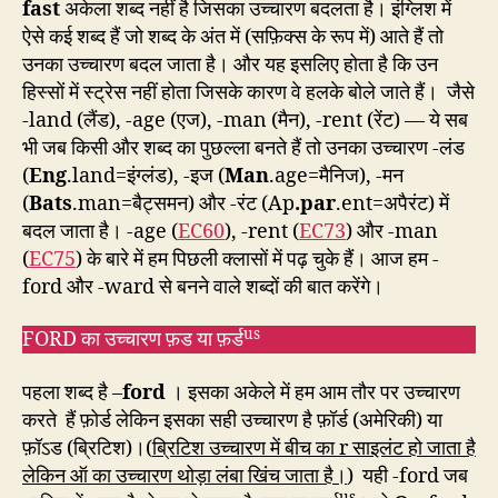
fast
अकेला शब्द नहीं है जिसका उच्चारण बदलता है। इंग्लिश में
ऐसे कई शब्द हैं जो शब्द के अंत में (सफ़िक्स के रूप में) आते हैं तो
उनका उच्चारण बदल जाता है। और यह इसलिए होता है कि उन
हिस्सों में स्ट्रेस नहीं होता जिसके कारण वे हलके बोले जाते हैं। जैसे
-land (लैंड), -age (एज), -man (मैन), -rent (रेंट) — ये सब
भी जब किसी और शब्द का पुछल्ला बनते हैं तो उनका उच्चारण -लंड
(
Eng
.land=इंग्लंड), -इज (
Man
.age=मैनिज), -मन
(
Bats
.man=बैट्समन) और -रंट (Ap
.par
.ent=अपैरंट) में
बदल जाता है। -age (
EC60
), -rent (
EC73
) और -man
(
EC75
) के बारे में हम पिछली क्लासों में पढ़ चुके हैं। आज हम -
ford और -ward से बनने वाले शब्दों की बात करेंगे।
us
FORD का उच्चारण फ़ड या फ़र्ड
पहला शब्द है –
ford
। इसका अकेले में हम आम तौर पर उच्चारण
करते हैं फ़ोर्ड लेकिन इसका सही उच्चारण है फ़ॉर्ड (अमेरिकी) या
फ़ॉऽड (ब्रिटिश)।(
ब्रिटिश उच्चारण में बीच का r साइलंट हो जाता है
लेकिन ऑ का उच्चारण थोड़ा लंबा खिंच जाता है।
) यही -ford जब
us