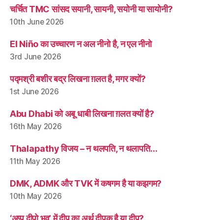
चर्चित TMC सांसद सयानी, सायनी, सयोनी या सायोनी?
10th June 2026
El Niño का उच्चारण न अल नीनो है, न एल नीनो
3rd June 2026
पद्मश्री बशीर बद्र लिखना ग़लत है, मगर क्यों?
1st June 2026
Abu Dhabi को अबू धाबी लिखना ग़लत क्यों है?
16th May 2026
Thalapathy विजय – न थलपति, न थलापति…
11th May 2026
DMK, ADMK और TVK में कषगम है या कझगम?
10th May 2026
‘अप्प दीपो भव’ में दीप का अर्थ दीपक है या द्वीप?