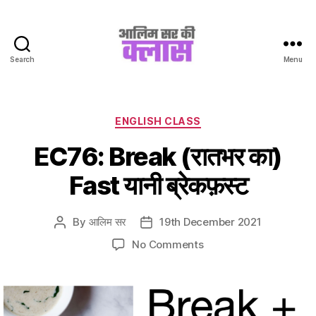
Search
Menu
Aalim
Sir
Ki
Class
Categories
ENGLISH CLASS
EC76: Break (रातभर का)
Fast यानी ब्रेकफ़स्ट
By
आलिम सर
19th December 2021
Post
Post
author
date
on
No Comments
EC76:
Break
(रातभर
का)