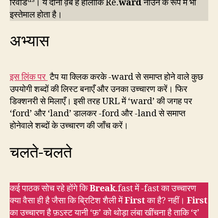
रिवॉर्ड
। ये दोनों व़र्ब हैं हालाँकि Re.
ward
नाउन के रूप में भी
इस्तेमाल होता है।
अभ्यास
इस लिंक पर
टैप या क्लिक करके -ward से समाप्त होने वाले कुछ
उपयोगी शब्दों की लिस्ट बनाएँ और उनका उच्चारण करें। फिर
डिक्शनरी से मिलाएँ। इसी तरह URL में ‘ward’ की जगह पर
‘ford’ और ‘land’ डालकर -ford और -land से समाप्त
होनेवाले शब्दों के उच्चारण की जाँच करें।
चलते-चलते
कई पाठक सोच रहे होंगे कि
Break
.fast में -fast का उच्चारण
क्या वैसा ही है जैसा कि ब्रिटिश शैली में
First
का है? नहीं।
First
का उच्चारण है फ़ऽस्ट यानी ‘फ़’ को थोड़ा लंबा खींचना है ताकि ‘र’