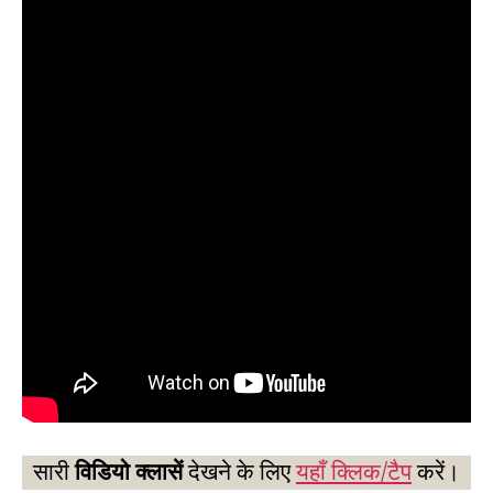
सारी
विडियो क्लासें
देखने के लिए
यहाँ क्लिक/टैप
करें।