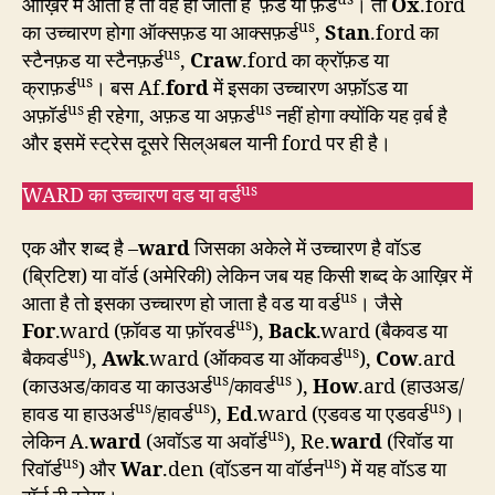
आख़िर में आता है तो वह हो जाता है फ़ड या फ़र्ड
। तो
Ox
.ford
us
का उच्चारण होगा ऑक्सफ़ड या आक्सफ़र्ड
,
Stan
.ford का
us
स्टैनफ़ड या स्टैनफ़र्ड
,
Craw
.ford का क्रॉफ़ड या
us
क्राफ़र्ड
। बस Af.
ford
में इसका उच्चारण अफ़ॉऽड या
us
us
अफ़ॉर्ड
ही रहेगा, अफ़ड या अफ़र्ड
नहीं होगा क्योंकि यह व़र्ब है
और इसमें स्ट्रेस दूसरे सिल्अबल यानी ford पर ही है।
us
WARD का उच्चारण वड या वर्ड
एक और शब्द है –
ward
जिसका अकेले में उच्चारण है वॉऽड
(ब्रिटिश) या वॉर्ड (अमेरिकी) लेकिन जब यह किसी शब्द के आख़िर में
us
आता है तो इसका उच्चारण हो जाता है वड या वर्ड
। जैसे
us
For
.ward (फ़ॉवड या फ़ॉरवर्ड
),
Back
.ward (बैकवड या
us
us
बैकवर्ड
),
Awk
.ward (ऑकवड या ऑकवर्ड
),
Cow
.ard
us
us
(काउअड/कावड या काउअर्ड
/कावर्ड
),
How
.ard (हाउअड/
us
us
us
हावड या हाउअर्ड
/हावर्ड
),
Ed
.ward (एडवड या एडवर्ड
)।
us
लेकिन A.
ward
(अवॉऽड या अवॉर्ड
), Re.
ward
(रिवॉड या
us
us
रिवॉर्ड
) और
War
.den (वॉ़ऽडन या वॉर्डन
) में यह वॉऽड या