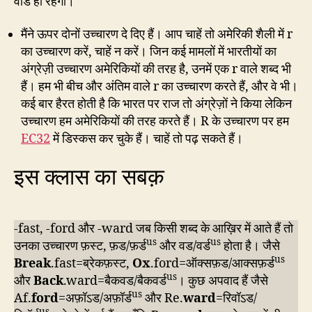
वॉर्ड ही रहेगा।
मैंने ऊपर दोनों उच्चारण दे दिए हैं। आप चाहें तो अमेरिकी शैली में r
का उच्चारण करें, चाहें न करें। जिन कई मामलों में भारतीयों का
अंग्रेज़ी उच्चारण अमेरिकियों की तरह है, उनमें एक r वाले शब्द भी
हैं। हम भी बीच और अंतिम वाले r का उच्चारण करते हैं, और वे भी।
कई बार हैरत होती है कि भारत पर राज तो अंग्रेज़ों ने किया लेकिन
उच्चारण हम अमेरिकियों की तरह करते हैं। R के उच्चारण पर हम
EC32
में डिस्कस कर चुके हैं। चाहें तो पढ़ सकते हैं।
इस क्लास का सबक़
-fast, -ford और -ward जब किसी शब्द के आख़िर में आते हैं तो
us
us
उनका उच्चारण फ़स्ट, फ़ड/फ़र्ड
और वड/वर्ड
होता है। जैसे
us
Break
.fast=ब्रेकफ़स्ट,
Ox
.ford=ऑक्सफ़ड/आक्सफ़र्ड
us
और
Back
.ward=बैकवड/बैकवर्ड
। कुछ अपवाद हैं जैसे
us
Af.
ford
=अफ़ॉऽड/अफ़ॉर्ड
और Re.
ward
=रिवॉऽड/
us