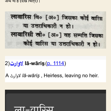
अर्थ भी है (देखें चित्र)।