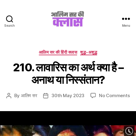
Search
Menu
Aalim
Sir
Ki
Class
Categories
आलिम सर की हिंदी क्लास
शुद्ध-अशुद्ध
210. लावारिस का अर्थ क्या है –
अनाथ या निस्संतान?
on
By
आलिम सर
30th May 2023
No Comments
Post
Post
21
author
date
लाव
का
अर्थ
क्या
है