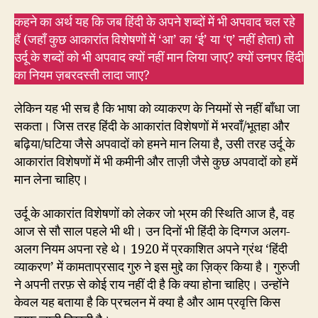
कहने का अर्थ यह कि जब हिंदी के अपने शब्दों में भी अपवाद चल रहे
हैं (जहाँ कुछ आकारांत विशेषणों में ‘आ’ का ‘ई’ या ‘ए’ नहीं होता) तो
उर्दू के शब्दों को भी अपवाद क्यों नहीं मान लिया जाए? क्यों उनपर हिंदी
का नियम ज़बरदस्ती लादा जाए?
लेकिन यह भी सच है कि भाषा को व्याकरण के नियमों से नहीं बाँधा जा
सकता। जिस तरह हिंदी के आकारांत विशेषणों में भरवाँ/भूतहा और
बढ़िया/घटिया जैसे अपवादों को हमने मान लिया है, उसी तरह उर्दू के
आकारांत विशेषणों में भी कमीनी और ताज़ी जैसे कुछ अपवादों को हमें
मान लेना चाहिए।
उर्दू के आकारांत विशेषणों को लेकर जो भ्रम की स्थिति आज है, वह
आज से सौ साल पहले भी थी। उन दिनों भी हिंदी के दिग्गज अलग-
अलग नियम अपना रहे थे। 1920 में प्रकाशित अपने ग्रंथ ‘हिंदी
व्याकरण’ में कामताप्रसाद गुरु ने इस मुद्दे का ज़िक्र किया है। गुरुजी
ने अपनी तरफ़ से कोई राय नहीं दी है कि क्या होना चाहिए। उन्होंने
केवल यह बताया है कि प्रचलन में क्या है और आम प्रवृत्ति किस