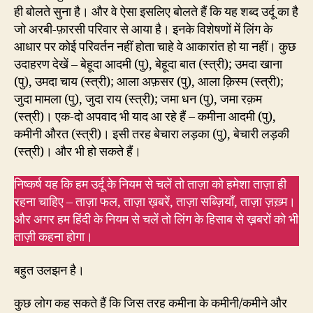
ही बोलते सुना है। और वे ऐसा इसलिए बोलते हैं कि यह शब्द उर्दू का है
जो अरबी-फ़ारसी परिवार से आया है। इनके विशेषणों में लिंग के
आधार पर कोई परिवर्तन नहीं होता चाहे वे आकारांत हो या नहीं। कुछ
उदाहरण देखें – बेहूदा आदमी (पु), बेहूदा बात (स्त्री); उमदा खाना
(पु), उमदा चाय (स्त्री); आला अफ़सर (पु), आला क़िस्म (स्त्री);
जुदा मामला (पु), जुदा राय (स्त्री); जमा धन (पु), जमा रक़म
(स्त्री)। एक-दो अपवाद भी याद आ रहे हैं – कमीना आदमी (पु),
कमीनी औरत (स्त्री)। इसी तरह बेचारा लड़का (पु), बेचारी लड़की
(स्त्री)। और भी हो सकते हैं।
निष्कर्ष यह कि हम उर्दू के नियम से चलें तो ताज़ा को हमेशा ताज़ा ही
रहना चाहिए – ताज़ा फल, ताज़ा ख़बरें, ताज़ा सब्ज़ियाँ, ताज़ा ज़ख़्म।
और अगर हम हिंदी के नियम से चलें तो लिंग के हिसाब से ख़बरों को भी
ताज़ी कहना होगा।
बहुत उलझन है।
कुछ लोग कह सकते हैं कि जिस तरह कमीना के कमीनी/कमीने और