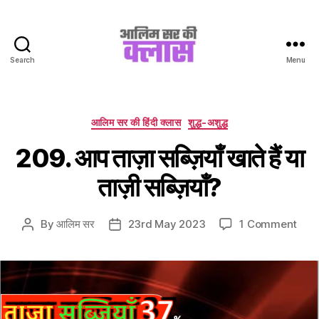
Search
Menu
Aalim
Sir
Ki
Class
Categories
आलिम सर की हिंदी क्लास
शुद्ध-अशुद्ध
209. आप ताज़ा सब्ज़ियाँ खाते हैं या
ताज़ी सब्ज़ियाँ?
on
By
आलिम सर
23rd May 2023
1 Comment
Post
Post
209.
author
date
आप
ताज़ा
सब्ज़िय
खाते
हैं