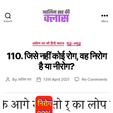
Search
Menu
Aalim
Sir
Ki
Class
Categories
आलिम सर की हिंदी क्लास
शुद्ध-अशुद्ध
110. जिसे नहीं कोई रोग, वह निरोग
है या नीरोग?
on
By
आलिम सर
13th April 2021
No Comments
Post
Post
110
author
date
जिसे
नहीं
कोई
रोग,
वह