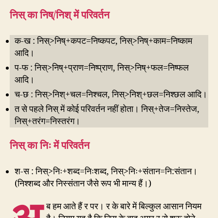
निस् का निष्/निश् में परिवर्तन
क-ख : निस्>निष्+कपट=निष्कपट, निस्>निष्+काम=निष्काम
आदि।
प-फ : निस्>निष्+प्राण=निष्प्राण, निस्>निष्+फल=निष्फल
आदि।
च-छ : निस्>निश्+चल=निश्चल, निस्>निश्+छल=निश्छल आदि।
त से पहले निस् में कोई परिवर्तन नहीं होता। निस्+तेज=निस्तेज,
निस्+तरंग=निस्तरंग।
निस् का निः में परिवर्तन
श-स : निस्>निः+शब्द=निःशब्द, निस्>निः+संतान=नि:संतान।
(निश्शब्द और निस्संतान जैसे रूप भी मान्य हैं।)
अ
ब हम आते हैं र पर। र के बारे में बिल्कुल आसान नियम