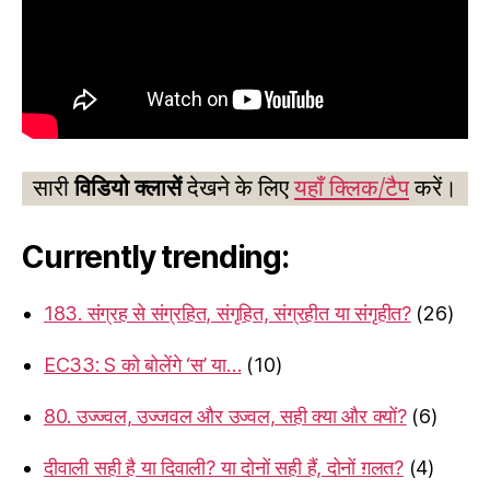
सारी
विडियो क्लासें
देखने के लिए
यहाँ क्लिक/टैप
करें।
Currently trending:
183. संग्रह से संग्रहित, संगृहित, संग्रहीत या संगृहीत?
(26)
EC33: S को बोलेंगे ‘स’ या…
(10)
80. उज्ज्वल, उज्जवल और उज्वल, सही क्या और क्यों?
(6)
दीवाली सही है या दिवाली? या दोनों सही हैं, दोनों ग़लत?
(4)