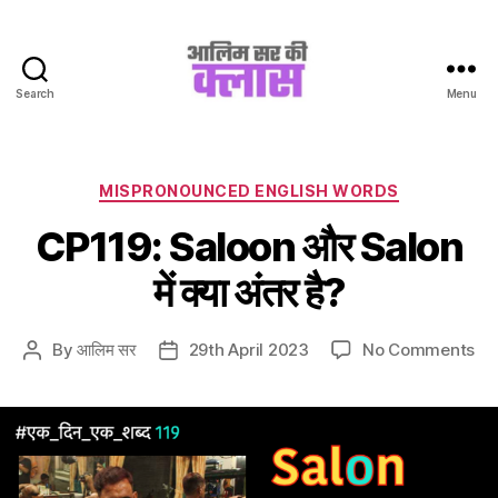
Search
Menu
Aalim
Sir
Ki
Class
Categories
MISPRONOUNCED ENGLISH WORDS
CP119: Saloon और Salon
में क्या अंतर है?
on
By
आलिम सर
29th April 2023
No Comments
Post
Post
CP
author
date
Sa
और
Sa
में
क्या