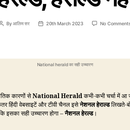
By
आलिम सर
20th March 2023
No Comment
Post
Post
author
date
National herald का सही उच्चारण
तिक कारणों से
National
Herald
कभी-कभी चर्चा में आ 
र हिंदी वेबसाइटें और टीवी चैनल इसे
नेशनल हेराल्ड
लिखते-बो
बकि इसका सही उच्चारण होगा –
नैशनल
हेरल्ड
।