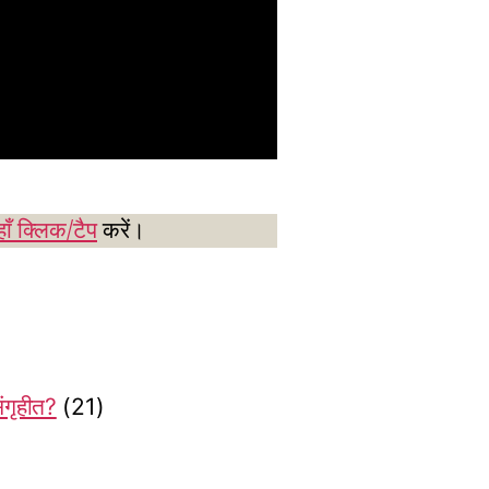
ाँ क्लिक/टैप
करें।
संगृहीत?
(21)