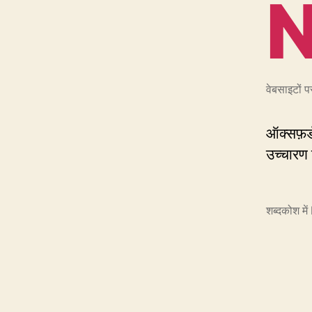
वेबसाइटों
ऑक्सफ़र्ड
उच्चारण द
शब्दकोश म