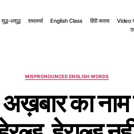
शुद्ध-अशुद्ध
शब्दचर्चा
English Class
हिंदी क्लास
Video क
ए
Categories
MISPRONOUNCED ENGLISH WORDS
ख़बार का नाम 
हेरल्ड, हेराल्ड नही