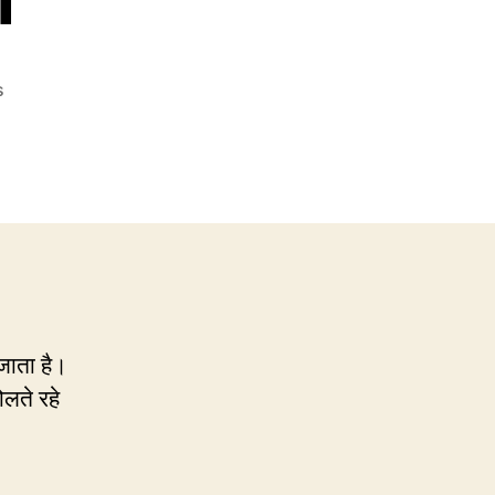
on
s
CP79:
अख़बार
का
नाम
है
नैशनल
हेरल्ड,
हेराल्ड
नहीं
जाता है।
लते रहे