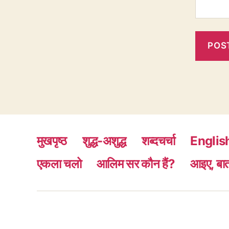
मुखपृष्ठ
शुद्ध-अशुद्ध
शब्दचर्चा
Englis
एकला चलो
आलिम सर कौन हैं?
आइए, बात