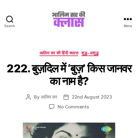
Search
Menu
Aalim
Sir
Ki
Class
Categories
आलिम सर की हिंदी क्लास
शुद्ध-अशुद्ध
222. बुज़दिल में ‘बुज़’ किस जानवर
का नाम है?
By
आलिम सर
22nd August 2023
Post
Post
author
date
on
No Comments
222.
बुज़दिल
में
‘बुज़’