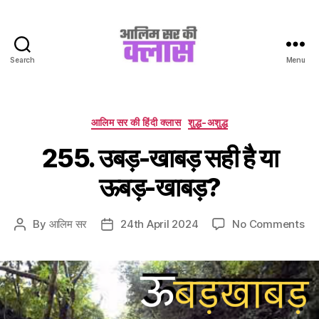
Search
Menu
Aalim
Sir
Ki
Class
Categories
आलिम सर की हिंदी क्लास
शुद्ध-अशुद्ध
255. उबड़-खाबड़ सही है या
ऊबड़-खाबड़?
on
By
आलिम सर
24th April 2024
No Comments
Post
Post
25
author
date
उबड
खाब
सही
है
या