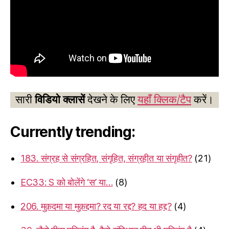
सारी
विडियो क्लासें
देखने के लिए
यहाँ क्लिक/टैप
करें।
Currently trending:
183. संग्रह से संग्रहित, संगृहित, संग्रहीत या संगृहीत?
(21)
EC33: S को बोलेंगे ‘स’ या…
(8)
206. मुक़दमा या मुक़द्दमा? रद या रद्द? हद या हद्द?
(4)