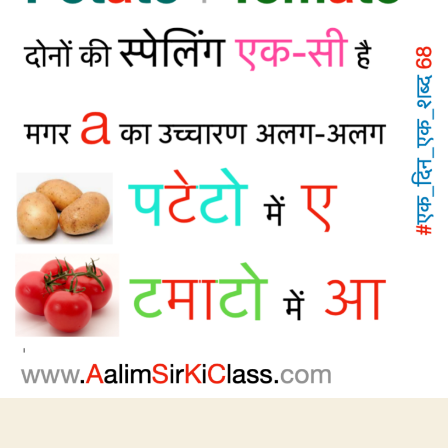
पटेटो,
Tomato
को
टमाटो