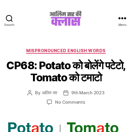
Search
Menu
Aalim
Sir
Ki
Class
Categories
MISPRONOUNCED ENGLISH WORDS
CP68: Potato को बोलेंगे पटेटो,
Tomato को टमाटो
By
आलिम सर
9th March 2023
Post
Post
author
date
on
No Comments
CP68:
Potato
को
बोलेंगे