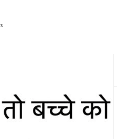
on
s
CP26:
Crèche
का
उच्चारण
क्रेच
नहीं,
क्रेश