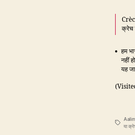
Crèch
क्रेच
हम भा
नहीं 
यह जान
(Visite
Aalim
Tags
या क्र