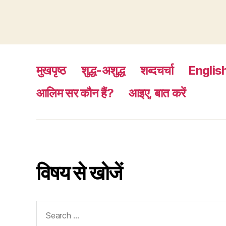
मुखपृष्ठ
शुद्ध-अशुद्ध
शब्दचर्चा
Englis
आलिम सर कौन हैं?
आइए, बात करें
विषय से खोजें
Search
for: