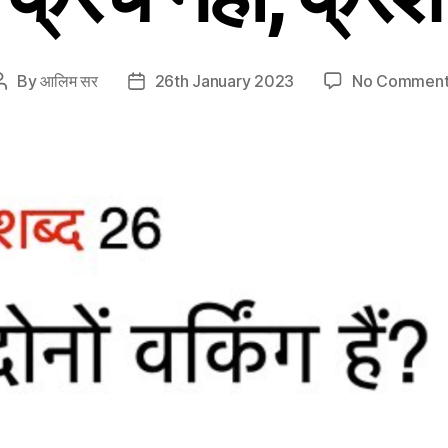
By
आलिम सर
26th January 2023
No Comment
Post
Post
author
date