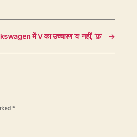
wagen में V का उच्चारण ‘व’ नहीं, ‘फ़’
→
arked
*