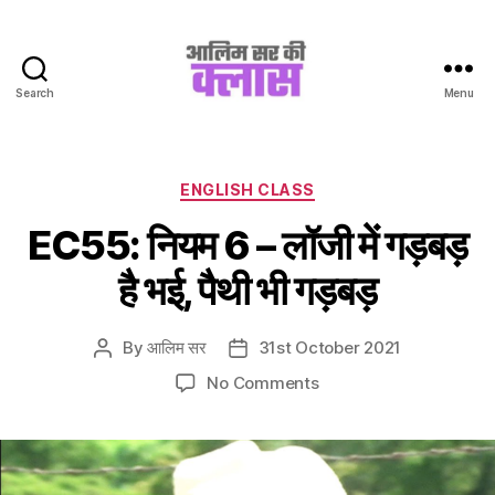
Search
Menu
Aalim
Sir
Ki
Class
Categories
ENGLISH CLASS
EC55: नियम 6 – लॉजी में गड़बड़
है भई, पैथी भी गड़बड़
By
आलिम सर
31st October 2021
Post
Post
author
date
on
No Comments
EC55:
नियम
6
–