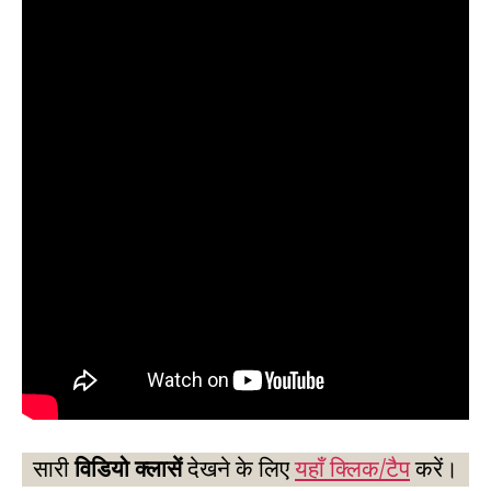
सारी
विडियो क्लासें
देखने के लिए
यहाँ क्लिक/टैप
करें।