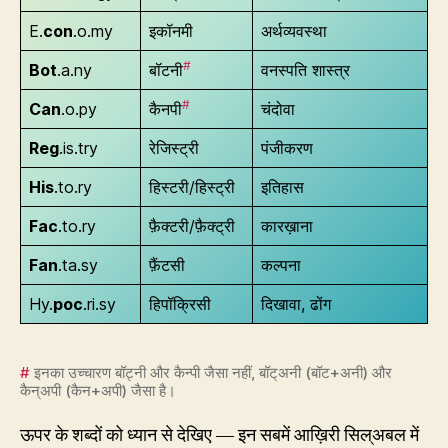
E.
con
.o.my
इकॉनमी
अर्थव्यवस्था
#
Bot
.a.ny
बॉटनी
वनस्पति शास्त्र
#
Can
.o.py
कैनपी
चंदोवा
Reg
.is.try
रेजिस्ट्री
पंजीकरण
His
.to.ry
हिस्टरी/हिस्ट्री
इतिहास
Fac
.to.ry
फ़ैक्टरी/फ़ैक्ट्री
कारख़ाना
Fan
.ta.sy
फ़ैंटसी
कल्पना
Hy.
poc
.ri.sy
हिपॉक्रिसी
दिखावा, ढोंग
#
इनका उच्चारण बॉट्नी और कैन्पी जैसा नहीं, बॉट्अनी (बॉट+अनी) और
कैन्अपी (कैन+अपी) जैसा है।
ऊपर के शब्दों को ध्यान से देखिए — इन सबमें आख़िरी सिल्अबल में