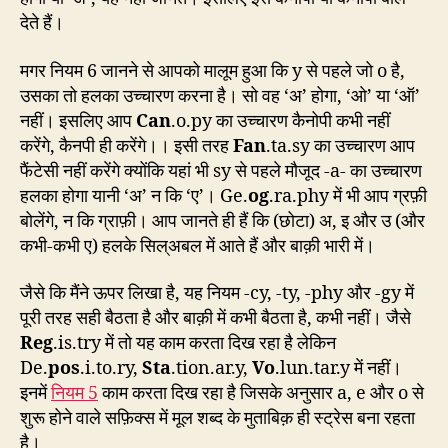
देते हैं।
मगर नियम 6 जानने से आपको मालूम हुआ कि y से पहले जो o है,
उसका तो हलका उच्चारण करना है। सो वह ‘अ’ होगा, ‘ओ’ या ‘ऑ’
नहीं। इसलिए आप
Can
.o.py का उच्चारण कैनोपी कभी नहीं
करेंगे, कैनपी ही करेंगे।। इसी तरह
Fan
.ta.sy का उच्चारण आप
फैंटेसी नहीं करेंगे क्योंकि यहां भी sy से पहले मौजूद -a- का उच्चारण
हलका होगा यानी ‘अ’ न कि ‘ए’। Ge.
og
.ra.phy में भी आप ग्रफ़ी
बोलेंगे, न कि ग्राफ़ी। आप जानते ही हैं कि (छोटा) अ, इ और उ (और
कभी-कभी ए) हलके सिल्अबल में आते हैं और बाक़ी भारी में।
जैसे कि मैंने ऊपर लिखा है, यह नियम -cy, -ty, -phy और -gy में
पूरी तरह सही बैठता है और बाक़ी में कभी बैठता है, कभी नहीं। जैसे
Reg
.is.try में तो यह काम करता दिख रहा है लेकिन
De.
pos
.i.to.ry,
Sta
.tion.ar.y,
Vo
.lun.tar.y में नहीं।
इनमें
नियम 5
काम करता दिख रहा है जिसके अनुसार a, e और o से
शुरू होने वाले सफ़िक्स में मूल शब्द के मुताबिक़ ही स्ट्रेस बना रहता
है।