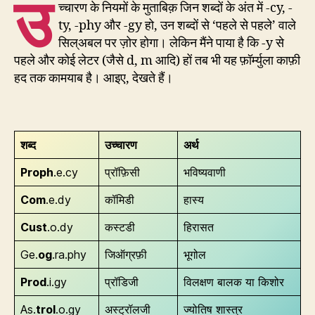
उ
च्चारण के नियमों के मुताबिक़ जिन शब्दों के अंत में -cy, -
ty, -phy और -gy हो, उन शब्दों से ‘पहले से पहले’ वाले
सिल्अबल पर ज़ोर होगा। लेकिन मैंने पाया है कि -y से
पहले और कोई लेटर (जैसे d, m आदि) हों तब भी यह फ़ॉर्म्युला काफ़ी
हद तक कामयाब है। आइए, देखते हैं।
शब्द
उच्चारण
अर्थ
Proph
.e.cy
प्रॉफ़िसी
भविष्यवाणी
Com
.e.dy
कॉमिडी
हास्य
Cust
.o.dy
कस्टडी
हिरासत
Ge.
og
.ra.phy
जिऑग्रफ़ी
भूगोल
Prod
.i.gy
प्रॉडिजी
विलक्षण बालक या किशोर
As.
trol
.o.gy
अस्ट्रॉलजी
ज्योतिष शास्त्र