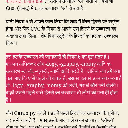
कॉन्सनंट के बीच u हो
तो उसका उच्चारण ‘अ’ होता है। यहाँ भी
Cust (कस्ट्) में u का उच्चारण ‘अ’ हो रहा है।
यानी नियम 6 से आपने जान लिया कि शब्द में किस हिस्से पर स्ट्रेस
होगा और फिर CVC के नियम से आपने उस हिस्से के उच्चारण का
अंदाज़ा लगा लिया। शेष बिना स्ट्रेस के हिस्सों का हलका उच्चारण
किया।
इस हलके उच्चारण की जानकारी ही नियम 6 का मूल मंत्र है।
मसलन अधिकतर लोग -logy, -graphy, -nomy आदि का
उच्चारण -लॉजी, -ग्राफ़ी, -नॉमी आदि करते हैं। लेकिन जब हमें पता
चल जाए कि y से पहले जो व़ावल है, उसका हलका उच्चारण करना है
तो -logy, -graphy, -nomy को लजी, ग्रफ़ी और नमी बोलेंगे।
बाक़ी उससे पहले वाले हिस्से का उच्चारण तो लोगों को पता ही होता
है।
जैसे
Can
.o.py को लें। इसमें पहले हिस्से का उच्चारण कैन् होगा,
यह सभी जानते हैं। मगर उसके बाद वाले o का उच्चारण ‘ऑ/ओ’
होगा या ‘अ’, यह नहीं जानते। इसलिए इसे कैनॉपी या कैनोपी बोल