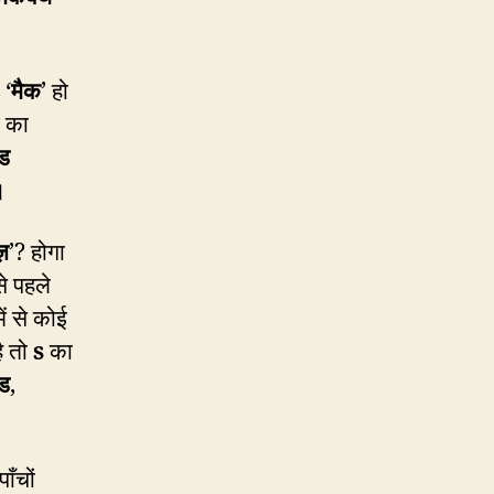
 ‘
मैक
’ हो
 का
ंड
।
ज़
’? होगा
े पहले
ें से कोई
ै तो
s
का
ड
,
पाँचों