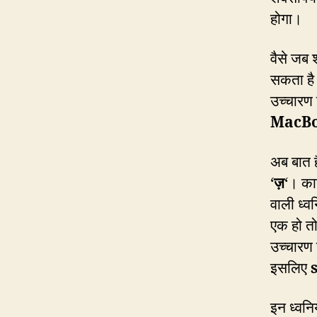
होगा।
वैसे जब 
सकता है।
उच्चारण
MacB
अब बात ह
‘
ज़
‘। का
वाली ध्व
एक हो त
उच्चारण 
इसलिए
इन ध्वनि