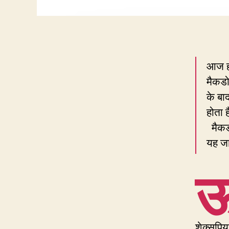
आज 
मैकडो
के बा
होता 
मैकडो
यह जा
शेक्सपिय