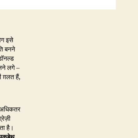
ोग इसे
ति बनने
डॉनल्ड
ने लगे –
ग़लत हैं,
अधिकतर
्रेज़ी
ोता है।
मकबेथ