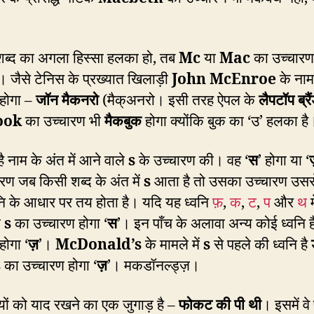
शब्द का अगला हिस्सा हलका हो, तब
Mc
या
Mac
का उच्चारण
 जैसे टेनिस के प्रख्यात खिलाड़ी
John McEnroe
के नाम
 होगा –
जॉन मैकनरो
(मैक्अनरो। इसी तरह ऐपल के
लैपटॉप ब्रै
ook
का उच्चारण भी
मैकबुक
होगा क्योंकि बुक का ‘उ’ हलका है
ै नाम के अंत में आने वाले
s
के उच्चारण की। वह ‘
स
’ होगा या ‘
रण जब किसी शब्द के अंत में
s
आता है तो उसका उच्चारण उसस
नि के आधार पर तय होता है। यदि यह ध्वनि
फ़
,
क
,
ट
,
प
और
थ
म
ो
s
का उच्चारण होगा ‘
स
’। इन पाँच के अलावा अन्य कोई ध्वनि ह
होगा ‘
ज़
’।
McDonald’s
के मामले में
s
से पहले की ध्वनि है
s
का उच्चारण होगा ‘
ज़
’। मकडॉनल्ड्ज़।
यों को याद रखने का एक जुगाड़ है –
फोकट
की
पी
थी
। इसमें वे 