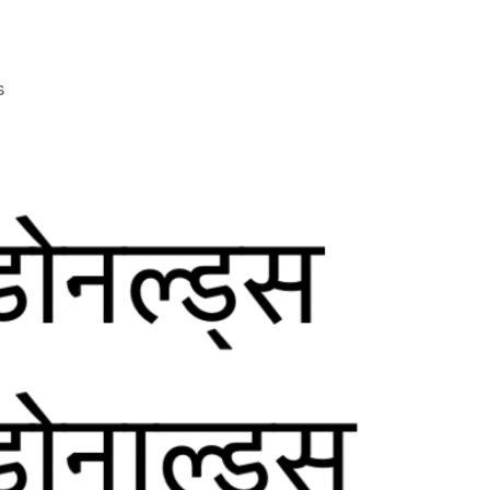
on
s
CP82:
McDonald’s
का
सही
उच्चारण
क्या
है?