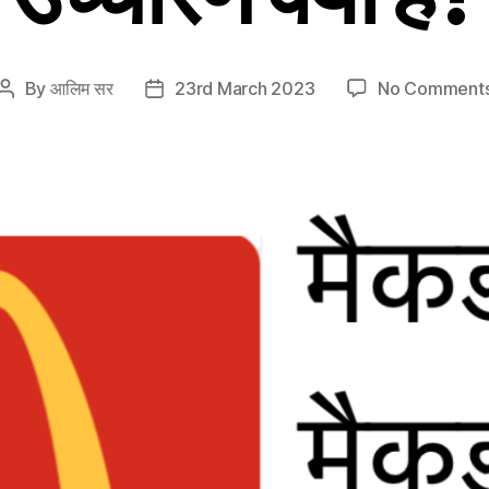
By
आलिम सर
23rd March 2023
No Comment
Post
Post
author
date