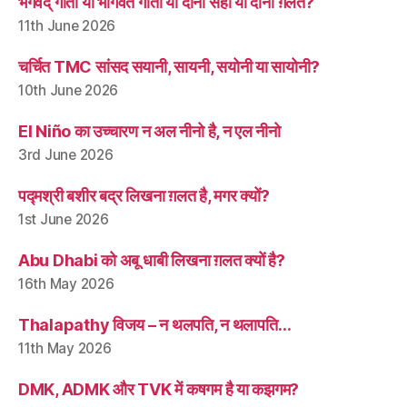
भगवद् गीता या भागवत गीता या दोनों सही या दोनों ग़लत?
11th June 2026
चर्चित TMC सांसद सयानी, सायनी, सयोनी या सायोनी?
10th June 2026
El Niño का उच्चारण न अल नीनो है, न एल नीनो
3rd June 2026
पद्मश्री बशीर बद्र लिखना ग़लत है, मगर क्यों?
1st June 2026
Abu Dhabi को अबू धाबी लिखना ग़लत क्यों है?
16th May 2026
Thalapathy विजय – न थलपति, न थलापति…
11th May 2026
DMK, ADMK और TVK में कषगम है या कझगम?