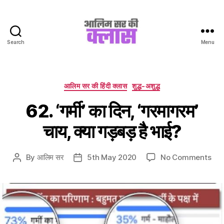
Search
Menu
Aalim
Sir
Ki
Class
Categories
आलिम सर की हिंदी क्लास
शुद्ध-अशुद्ध
62. ‘गर्मी’ का दिन, ‘गरमागरम’
चाय, क्या गड़बड़ है भाई?
on
By
आलिम सर
5th May 2020
No Comments
Post
Post
62.
author
date
‘गर्मी’
का
दिन,
‘गरम
चाय,