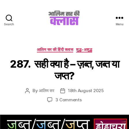
Search
Menu
Aalim
Sir
Ki
Class
Categories
आलिम सर की हिंदी क्लास
शुद्ध-अशुद्ध
287. सही क्या है – ज़ब्त, जब्त या
जप्त?
By
आलिम सर
18th August 2025
Post
Post
author
date
on
3 Comments
287.
सही
क्या
है