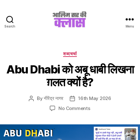
Search
Menu
Aalim
Sir
Ki
Class
Categories
शब्दचर्चा
Abu Dhabi को अबू धाबी लिखना
ग़लत क्यों है?
By
नीरेंद्र नागर
16th May 2026
Post
Post
author
date
on
No Comments
Abu
Dhabi
को
अबू