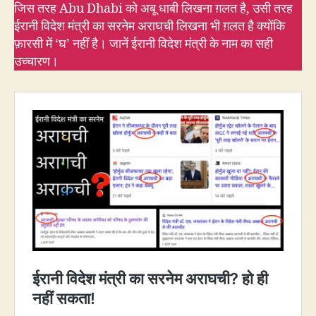
जिस तरह Abu Dhabi को अबू धाबी लिखना ग़लत है, उसी तरह
ईरानी विदेश मंत्री का सरनेम अराघची लिखना भी ग़लत है क्योंकि
फ़ारसी में ‘घ’ नहीं है। जानें ईरानी विदेश मंत्री के नाम का सही
उच्चारण।