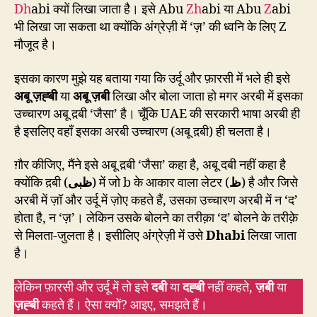
Dh
abi क्यों लिखा जाता है। इसे Abu
Zh
abi या Abu
Z
abi
भी लिखा जा सकता था क्योंकि अंग्रेज़ी में ‘ज़’ की ध्वनि के लिए Z
मौजूद है।
इसका कारण मुझे यह बताया गया कि उर्दू और फ़ारसी में भले ही इसे
अबू ज़ह्बी
या
अबू ज़बी
लिखा और बोला जाता हो मगर अरबी में इसका
उच्चारण अबू द़बी ‘जैसा’ है। चूँकि UAE की सरकारी भाषा अरबी ही
है इसलिए वहाँ इसका अरबी उच्चारण (अबू द़बी) ही चलता है।
ग़ौर कीजिए, मैंने इसे अबू द़बी ‘जैसा’ कहा है, अबू दबी नहीं कहा है
क्योंकि द़बी (
ظبی
) में जो b के आकार वाला लेटर (
ظ
) है और जिसे
अरबी में ज़ॉ और उर्दू में ज़ोए कहते हैं, उसका उच्चारण अरबी में न ‘द’
होता है, न ‘ज़’। लेकिन उसके बोलने का तरीक़ा ‘द’ बोलने के तरीक़े
से मिलता-जुलता है। इसीलिए अंग्रेज़ी में उसे
Dhabi
लिखा जाता
है।
लेकिन फ़ारसी और उर्दू में तो इसे
दबी
या
दह्बी
नहीं कहते,
ज़बी
या
ज़ह्बी
कहते हैं। ऐसा क्यों? आइए, समझते हैं।