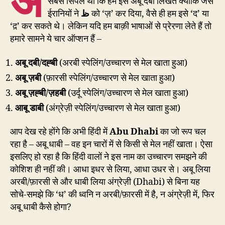
अ
सबसे सिंपल था कि हम इसे अबू दबी लिखते क्योंकि जैसे
ईरानियों ने
ظ
को ‘ज़’ कर दिया, वैसे ही हम इसे ‘द’ या
‘द़’ कर सकते थे। लेकिन यदि हम बाक़ी भाषाओं से प्रेरणा लेते हैं तो
हमारे सामने ये चार ऑप्शन हैं –
अबू दबी/दह्बी
(अरबी स्पेलिंग/उच्चारण से मेल खाता हुआ)
अबू ज़बी
(फ़ारसी स्पेलिंग/उच्चारण से मेल खाता हुआ)
अबू ज़ह्बी/ज़हबी
(उर्दू स्पेलिंग/उच्चारण से मेल खाता हुआ)
आबू डाबी
(अंग्रेज़ी स्पेलिंग/उच्चारण से मेल खाता हुआ)
आप देख रहे होंगे कि अभी हिंदी में
Abu Dhabi
का जो रूप चल
रहा है – अबू धाबी – वह इन चारों में से किसी से मेल नहीं खाता। ऐसा
इसलिए हो रहा है कि हिंदी वालों ने इस नाम का उच्चारण समझने की
कोशिश ही नहीं की। आधा इधर से लिया, आधा उधर से। अबू लिया
अरबी/फ़ारसी से और धाबी लिया अंग्रेज़ी (Dhabi) से बिना यह
सोचे-समझे कि ‘ध’ की ध्वनि न अरबी/फ़ारसी में है, न अंग्रेज़ी में, फिर
अबू धाबी कैसे होगा?