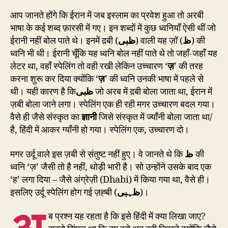
आप जानते होंगे कि ईरान में जब इस्लाम का प्रवेश हुआ तो अरबी
भाषा के कई शब्द फ़ारसी में गए। इन शब्दों में कुछ ध्वनियाँ ऐसी थीं जो
ईरानी नहीं बोल पाते थे। इनमें द़बी (
ظبی
) वाली यह ज़ॉ (
ظ
) की
ध्वनि भी थी। ईरानी चूँकि यह ध्वनि बोल नहीं पाते थे तो जहाँ-जहाँ यह
लेटर था, वहाँ स्पेलिंग तो वही रखी लेकिन उच्चारण ‘
ज़
’ की तरह
करना शुरू कर दिया क्योंकि ‘
ज़
’ की ध्वनि उनकी भाषा में पहले से
थी। यही कारण है कि
ظبی
जो अरब में द़बी बोला जाता था, ईरान में
ज़बी बोला जाने लगा। स्पेलिंग एक ही रही मगर उच्चारण बदल गया।
वैसे ही जैसे संस्कृत का
ज्ञानी
जिसे संस्कृत में ज्याँनी बोला जाता था/
है, हिंदी में आकर ग्याँनी हो गया। स्पेलिंग एक, उच्चारण दो।
मगर उर्दू वाले इस ज़बी से संतुष्ट नहीं हुए। वे जानते थे कि
ظ
की
ध्वनि ‘ज़’ जैसी तो है नहीं, थोड़ी भारी है। सो उन्होंने उसके बाद एक
‘ह’ लगा दिया – जैसे अंग्रेज़ी (Dhabi) में किया गया था, वैसे ही।
इसलिए उर्दू स्पेलिंग होग गई ज़ह्बी (
ظہبی
)।
ब प्रश्न यह रहता है कि इसे हिंदी में क्या लिखा जाए?