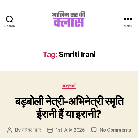
Search
Menu
Aalim
Sir
Ki
Class
Tag:
Smriti Irani
Categories
शब्दचर्चा
बड़बोली नेत्री-अभिनेत्री स्मृति
ईरानी हैं या इरानी?
on
By
नीरेंद्र नागर
1st July 2026
No Comments
Post
Post
बड़ब
author
date