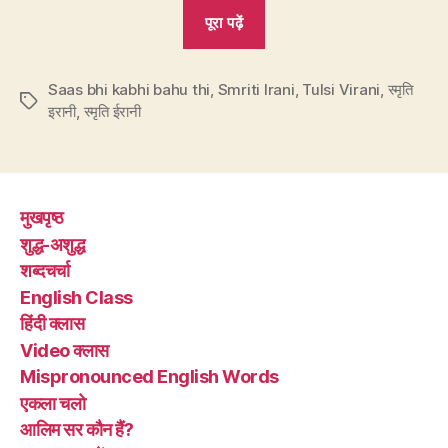
“बड़बोली
पूरा पढ़ें
नेत्री-
अभिनेत्री
Saas bhi kabhi bahu thi
,
Smriti Irani
स्मृति
,
Tulsi Virani
,
स्मृति
Tags
इरानी
,
स्मृति ईरानी
ईरानी
हैं
या
इरानी?”
मुखपृष्ठ
शुद्ध-अशुद्ध
शब्दचर्चा
English Class
हिंदी क्लास
Video क्लास
Mispronounced English Words
एकला चलो
आलिम सर कौन हैं?