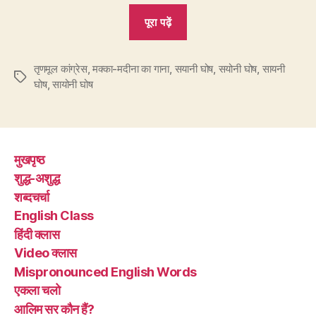
“चर्चित
पूरा पढ़ें
TMC
सांसद
तृणमूल कांग्रेस
,
मक्का-मदीना का गाना
,
सयानी घोष
सयानी,
,
सयोनी घोष
,
सायनी
Tags
घोष
,
सायोनी घोष
सायनी,
सयोनी
या
सायोनी?”
मुखपृष्ठ
शुद्ध-अशुद्ध
शब्दचर्चा
English Class
हिंदी क्लास
Video क्लास
Mispronounced English Words
एकला चलो
आलिम सर कौन हैं?