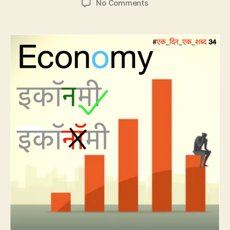
on
No Comments
CP34:
Economy
का
उच्चारण
इकॉनॉमी
नहीं
है