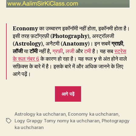
Economy
का उच्चारण इकॉनॉमी नहीं होता, इकॉनमी होता है।
इसी तरह फ़टॉग्रफ़ी (
Photography
), अस्ट्रॉलजी
(
Astrology
), अनैटमी (
Anatomy
)। इन सबमें
ग्राफ़ी
,
लॉजी
या
टॉमी
नहीं है,
ग्रफ़ी
,
लजी
और
टमी
है। यह सब
स्ट्रेस
के रूल नंबर 6
के कारण हो रहा है। यह रूल
y
से अंत होने वाले
सफ़िक्स के बारे में है। इसके बारे में और अधिक जानने के लिए
आगे पढ़ें।
“CP34:
आगे पढ़ें
Economy
का
Astrology ka uchcharan
,
Economy ka uchcharan
उच्चारण
,
Logy Grapgy Tomy nomy ka uchcharan
,
Photograpgy
Tags
इकॉनॉमी
ka uchcharan
नहीं