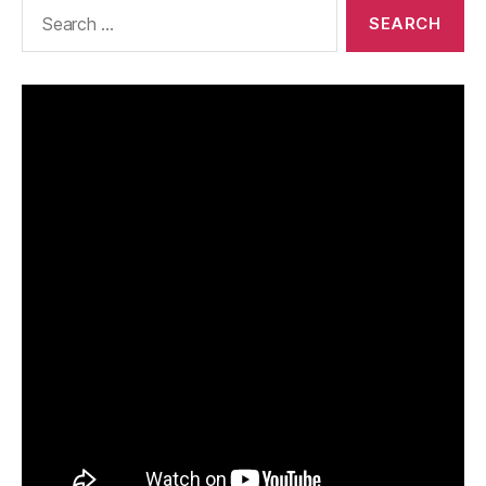
Search
for: