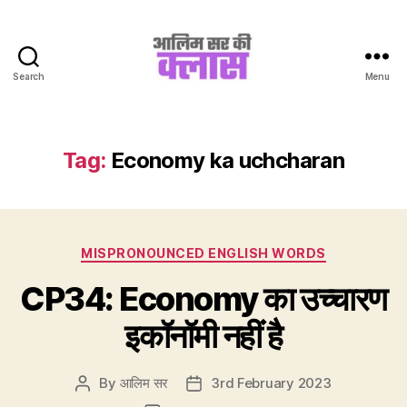
Search
Menu
Aalim
Sir
Ki
Class
Tag:
Economy ka uchcharan
Categories
MISPRONOUNCED ENGLISH WORDS
CP34: Economy का उच्चारण
इकॉनॉमी नहीं है
By
आलिम सर
3rd February 2023
Post
Post
author
date