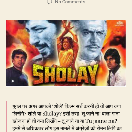
on
No Comments
223.
शोले
=
S
H
O
L
A
Y
लिप्यंतरण
है
या
लिप्यांतरण?
गूगल पर अगर आपको ‘शोले’ फ़िल्म सर्च करनी हो तो आप क्या
लिखेंगे? शोले या Sholay? इसी तरह ‘तू जाने ना’ वाला गाना
खोजना हो तो क्या लिखेंगे – तू जाने ना या Tu jaane na?
हममें से अधिकतर लोग इस मामले में अंग्रेज़ी की रोमन लिपि का