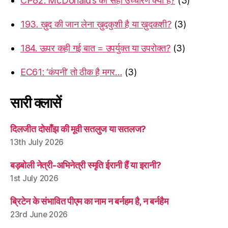
CP82: McDonald’s का सही उच्चारण क्या है?
(3)
193. ख़ुद की जान लेना ख़ुदकुशी है या ख़ुदकशी?
(3)
184. ऊपर कही गई बात = उपर्युक्त या उपरोक्त?
(3)
EC61: ‘कंपनी’ तो ठीक है मगर…
(3)
सारी क्लासें
दिलजीत दोसाँझ की मूवी सतलुज या सतलज?
13th July 2026
बड़बोली नेत्री-अभिनेत्री स्मृति ईरानी हैं या इरानी?
1st July 2026
ब्रिटेन के संभावित पीएम का नाम न बर्नहम है, न बर्नहैम
23rd June 2026