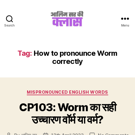
Search
Menu
Aalim
Sir
Ki
Class
Tag:
How to pronounce Worm
correctly
Categories
MISPRONOUNCED ENGLISH WORDS
CP103: Worm का सही
उच्चारण वॉर्म या वर्म?
on