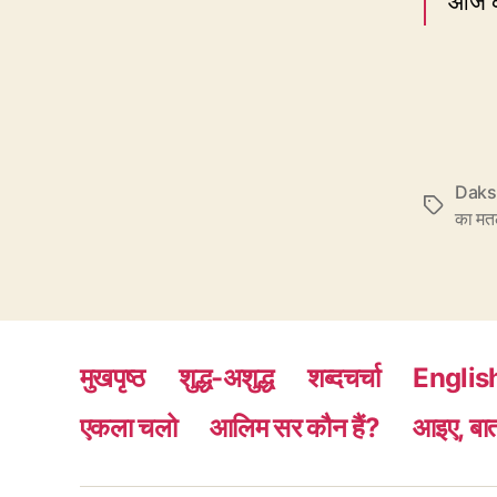
आज की
Daks
Tags
का म
मुखपृष्ठ
शुद्ध-अशुद्ध
शब्दचर्चा
Englis
एकला चलो
आलिम सर कौन हैं?
आइए, बात