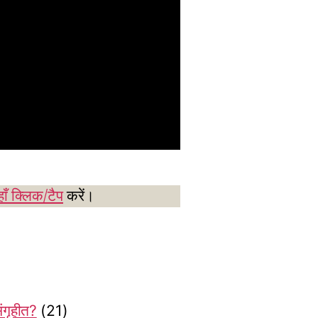
ाँ क्लिक/टैप
करें।
संगृहीत?
(21)