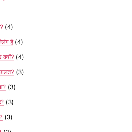
द?
(4)
लिंग है
(4)
क्यों?
(4)
ं ग़लत?
(3)
ता?
(3)
ै?
(3)
ी?
(3)