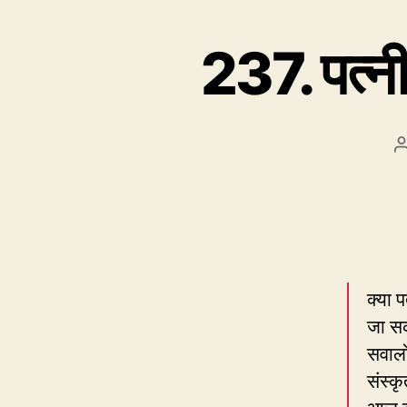
237. पत्नी 
क्या प
जा सक
सवालो
संस्क