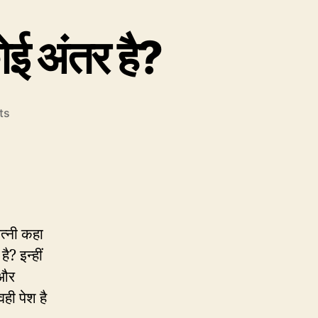
कोई अंतर है?
on
ts
237.
पत्नी
और
धर्मपत्नी
में
क्या
कोई
पत्नी कहा
अंतर
ै? इन्हीं
है?
 और
ही पेश है