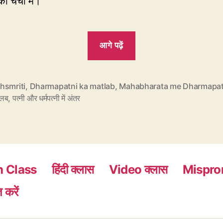
 चर्चा में।
“237.
आगे पढ़ें
पत्नी
और
धर्मपत्नी
hsmriti
,
Dharmapatni ka matlab
,
Mahabharata me Dharmapat
तलब
,
पत्नी और धर्मपत्नी में अंतर
में
क्या
कोई
अंतर
है?”
h Class
हिंदी क्लास
Video क्लास
Mispro
 करें