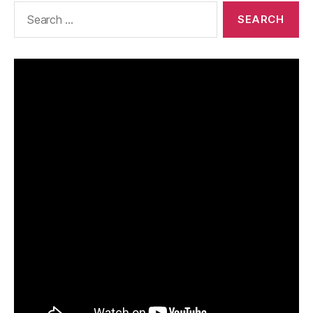
Search
for: