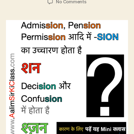
on
No Comments
CP49:
Sion
का
उच्चारण
कहाँ
शन,
कहाँ
श्ज़न