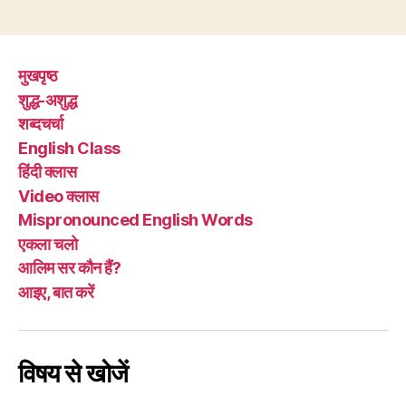
शन,
कहाँ
श्ज़न”
मुखपृष्ठ
शुद्ध-अशुद्ध
शब्दचर्चा
English Class
हिंदी क्लास
Video क्लास
Mispronounced English Words
एकला चलो
आलिम सर कौन हैं?
आइए, बात करें
विषय से खोजें