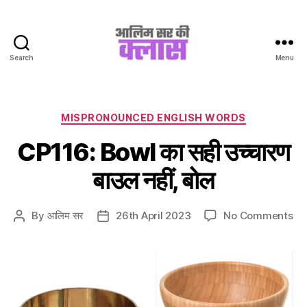
Search
Menu
Aalim
Sir
Ki
Class
Categories
MISPRONOUNCED ENGLISH WORDS
CP116: Bowl का सही उच्चारण
बाउल नहीं, बोल
on
By
आलिम सर
26th April 2023
No Comments
Post
Post
CP
author
date
Bo
का
सही
उच्
बाउ