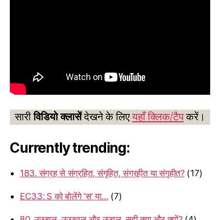
सारी
विडियो क्लासें
देखने के लिए
यहाँ क्लिक/टैप
करें।
Currently trending:
183. संग्रह से संग्रहित, संगृहित, संग्रहीत या संगृहीत?
(17)
EC33: S को बोलेंगे ‘स’ या…
(7)
80. उज्ज्वल, उज्जवल और उज्वल, सही क्या और क्यों?
(4)