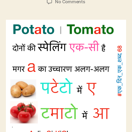
on
No Comments
CP68:
Potato
को
बोलेंगे
पटेटो,
Tomato
को
टमाटो