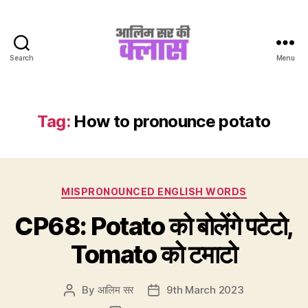
Search
Menu
Aalim
Sir
Ki
Class
Tag:
How to pronounce potato
Categories
MISPRONOUNCED ENGLISH WORDS
CP68: Potato को बोलेंगे पटेटो,
Tomato को टमाटो
By
आलिम सर
9th March 2023
Post
Post
author
date