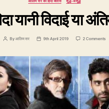
आलिम सर की हिंदी क्लास
शुद्ध-अशुद्ध
ा यानी विदाई या अंत
o
By
आलिम सर
9th April 2019
2 Comments
Post
Post
5.
author
date
अ
या
वि
या
अं
वि