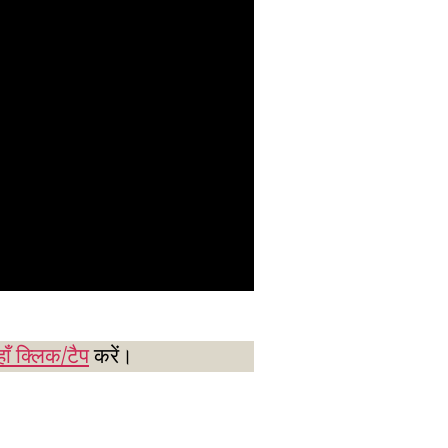
ाँ क्लिक/टैप
करें।