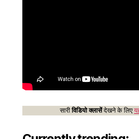
सारी
विडियो क्लासें
देखने के लिए
यह
Currently trending: