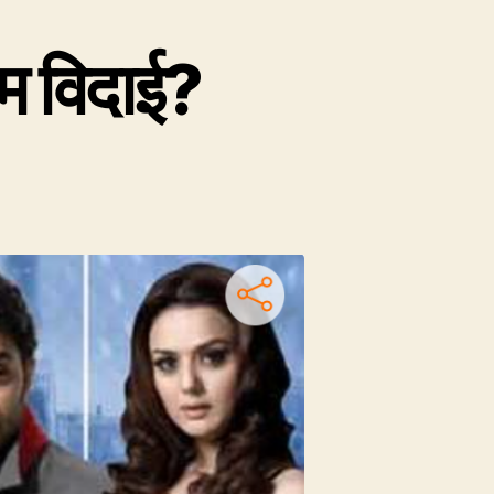
िम विदाई?
n
लविदा
नी
दाई
तिम
दाई?