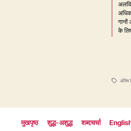
अलविद
अधिकत
गानों
के लिए
अंतिम 
Tags
मुखपृष्ठ
शुद्ध-अशुद्ध
शब्दचर्चा
Englis