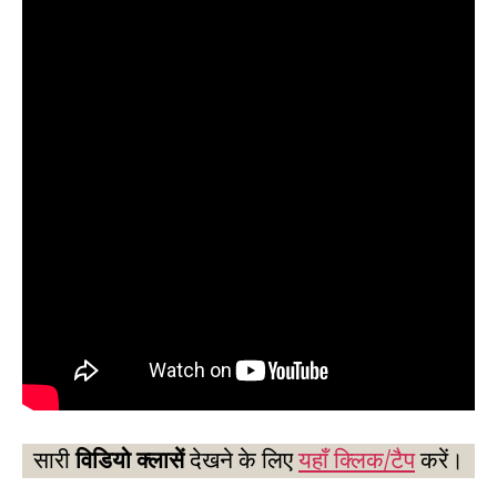
सारी
विडियो क्लासें
देखने के लिए
यहाँ क्लिक/टैप
करें।