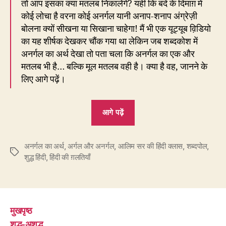
तो आप इसका क्या मतलब निकालेंगे? यही कि बंदे के दिमाग़ में
कोई लोचा है वरना कोई अनर्गल यानी अनाप-शनाप अंग्रेज़ी
बोलना क्यों सीखना या सिखाना चाहेगा! मैं भी एक यूट्यूब व़िडियो
का यह शीर्षक देखकर चौंक गया था लेकिन जब शब्दकोश में
अनर्गल का अर्थ देखा तो पता चला कि अनर्गल का एक और
मतलब भी है… बल्कि मूल मतलब वही है। क्या है वह, जानने के
लिए आगे पढ़ें।
“146.
आगे पढ़ें
अनर्गल
माने
अनर्गल का अर्थ
,
अर्गल और अनर्गल
,
आलिम सर की हिंदी क्लास
क्या
,
शब्दपोल
,
Tags
शुद्ध हिंदी
,
हिंदी की ग़लतियाँ
–
बकबक
या
लगातार?”
मुखपृष्ठ
शुद्ध-अशुद्ध