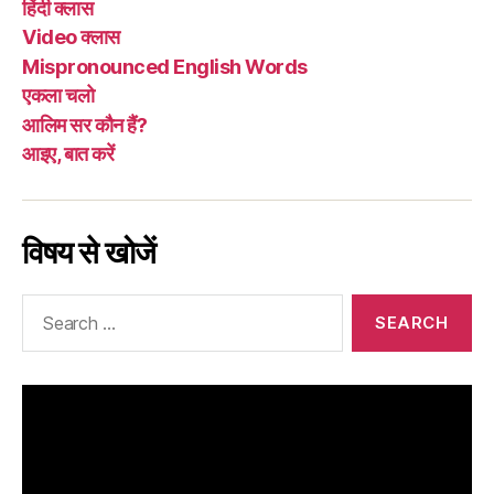
हिंदी क्लास
Video क्लास
Mispronounced English Words
एकला चलो
आलिम सर कौन हैं?
आइए, बात करें
विषय से खोजें
Search
for: