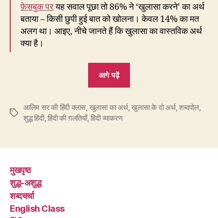
फ़ेसबुक पर
यह सवाल पूछा तो 86% ने ‘खुलासा करने’ का अर्थ
बताया – किसी छुपी हुई बात को खोलना। केवल 14% का मत
अलग था। आइए, नीचे जानते हैं कि खुलासा का वास्तविक अर्थ
क्या है।
“157.
आगे पढ़ें
खुलासा
यानी
आलिम सर की हिंदी क्लास
,
खुलासा का अर्थ
,
राज़
खुलासा के दो अर्थ
,
शब्दपोल
,
Tags
शुद्ध हिंदी
,
हिंदी की ग़लतियाँ
,
हिंदी व्याकरण
खोलना
या
सार
बताना?”
मुखपृष्ठ
शुद्ध-अशुद्ध
शब्दचर्चा
English Class