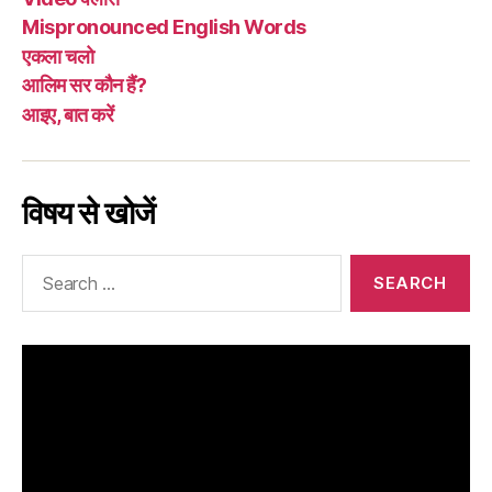
Mispronounced English Words
एकला चलो
आलिम सर कौन हैं?
आइए, बात करें
विषय से खोजें
Search
for: