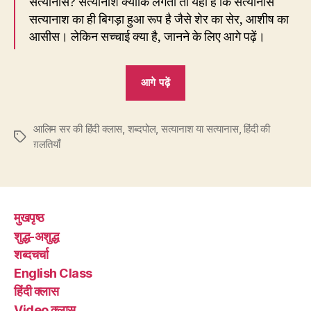
सत्यानास? सत्यानाश क्योंकि लगता तो यही है कि सत्यानास
सत्यानाश का ही बिगड़ा हुआ रूप है जैसे शेर का सेर, आशीष का
आसीस। लेकिन सच्चाई क्या है, जानने के लिए आगे पढ़ें।
“57.
आगे पढ़ें
आप
इस
आलिम सर की हिंदी क्लास
,
शब्दपोल
,
सत्यानाश या सत्यानास
वाइरस
,
हिंदी की
Tags
ग़लतियाँ
का
‘सत्यानाश’
चाहते
हैं
मुखपृष्ठ
या
शुद्ध-अशुद्ध
‘सत्यानास’?”
शब्दचर्चा
English Class
हिंदी क्लास
Video क्लास