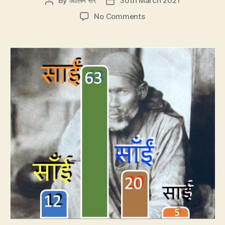
By
आलिम सर
30th March 2021
Post
Post
author
date
on
No Comments
108.
स्वामी
से
बना
क्या
–
साँई,
साईं
या
साँईं?