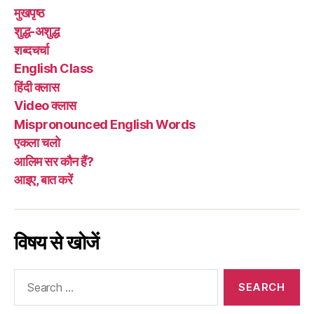
मुखपृष्ठ
या
शुद्ध-अशुद्ध
साँईं?”
शब्दचर्चा
English Class
हिंदी क्लास
Video क्लास
Mispronounced English Words
एकला चलो
आलिम सर कौन हैं?
आइए, बात करें
विषय से खोजें
Search
for: