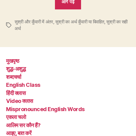
आगे पढ़ें
सुश्री
किसके
सुश्री और कुँवारी में अंतर
,
सुश्री का अर्थ कुँवारी या विवाहित
नाम
,
सुश्री का सही
Tags
अर्थ
के
आगे
लगना
चाहिए?”
मुखपृष्ठ
शुद्ध-अशुद्ध
शब्दचर्चा
English Class
हिंदी क्लास
Video क्लास
Mispronounced English Words
एकला चलो
आलिम सर कौन हैं?
आइए, बात करें