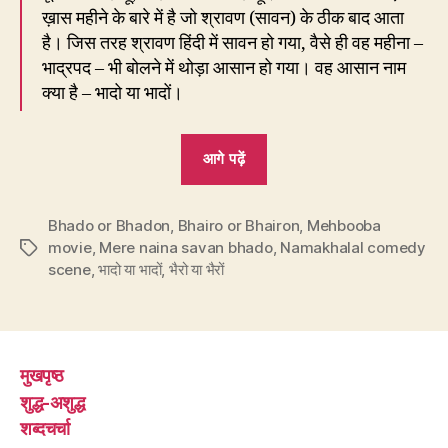
ख़ास महीने के बारे में है जो श्रावण (सावन) के ठीक बाद आता
है। जिस तरह श्रावण हिंदी में सावन हो गया, वैसे ही वह महीना –
भाद्रपद – भी बोलने में थोड़ा आसान हो गया। वह आसान नाम
क्या है – भादो या भादों।
“225.
आगे पढ़ें
मेरे
नैना
Bhado or Bhadon
,
Bhairo or Bhairon
सावन-
,
Mehbooba
movie
,
Mere naina savan bhado
,
Namakhalal comedy
Tags
भादो…
scene
,
भादो या भादों
,
भैरो या भैरों
या
सावन-
भादों?”
मुखपृष्ठ
शुद्ध-अशुद्ध
शब्दचर्चा