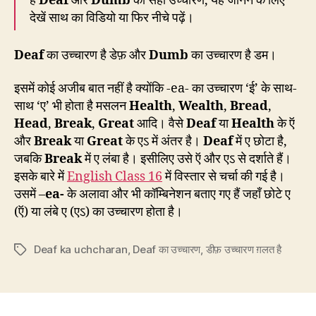
है
Deaf
और
Dumb
का सही उच्चारण, यह जानने के लिए
देखें साथ का विडियो या फिर नीचे पढ़ें।
Deaf
का उच्चारण है डेफ़ और
Dumb
का उच्चारण है डम।
इसमें कोई अजीब बात नहीं है क्योंकि -ea- का उच्चारण ‘ई’ के साथ-
साथ ‘ए’ भी होता है मसलन
Health
,
Wealth
,
Bread
,
Head
,
Break
,
Great
आदि। वैसे
Deaf
या
Health
के ऍ
और
Break
या
Great
के एऽ में अंतर है।
Deaf
में ए छोटा है,
जबकि
Break
में ए लंबा है। इसीलिए उसे ऍ और एऽ से दर्शाते हैं।
इसके बारे में
English Class 16
में विस्तार से चर्चा की गई है।
उसमें –
ea-
के अलावा और भी कॉम्बिनेशन बताए गए हैं जहाँ छोटे ए
(ऍ) या लंबे ए (एऽ) का उच्चारण होता है।
Deaf ka uchcharan
,
Deaf का उच्चारण
,
डीफ़ उच्चारण ग़लत है
Tags