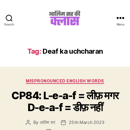
Search
Menu
Aalim
Sir
Ki
Class
Tag:
Deaf ka uchcharan
Categories
MISPRONOUNCED ENGLISH WORDS
CP84: L-e-a-f = लीफ़ मगर
D-e-a-f = डीफ़ नहीं
By
आलिम सर
25th March 2023
Post
Post
author
date