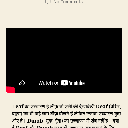
on
No Comments
CP84:
L-
e-
a-
f
=
लीफ़
मगर
D-
e-
a-
f
=
डीफ़
नहीं
Leaf
का उच्चारण है लीफ़ तो उसी की देखादेखी
Deaf
(वधिर,
बहरा) को भी कई लोग
डीफ़
बोलते हैं लेकिन उसका उच्चारण कुछ
और है।
Dumb
(मूक, गूँगा) का उच्चारण भी
डंब
नहीं है। क्या