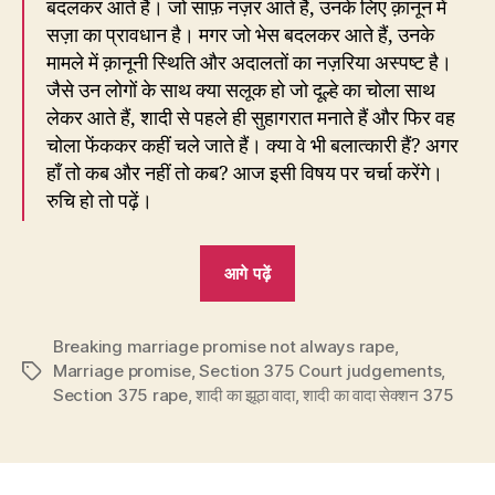
बदलकर आते हैं। जो साफ़ नज़र आते हैं, उनके लिए क़ानून में
सज़ा का प्रावधान है। मगर जो भेस बदलकर आते हैं, उनके
मामले में क़ानूनी स्थिति और अदालतों का नज़रिया अस्पष्ट है।
जैसे उन लोगों के साथ क्या सलूक हो जो दूल्हे का चोला साथ
लेकर आते हैं, शादी से पहले ही सुहागरात मनाते हैं और फिर वह
चोला फेंककर कहीं चले जाते हैं। क्या वे भी बलात्कारी हैं? अगर
हाँ तो कब और नहीं तो कब? आज इसी विषय पर चर्चा करेंगे।
रुचि हो तो पढ़ें।
“पलटना
आगे पढ़ें
वादे
से
Breaking marriage promise not always rape
अपने
,
Marriage promise
,
Section 375 Court judgements
,
Tags
कब
Section 375 rape
,
शादी का झूठा वादा
,
शादी का वादा सेक्शन 375
है
धोखा,
कब