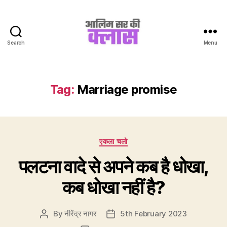
Search
Menu
Aalim
Sir
Ki
Class
Tag:
Marriage promise
Categories
एकला चलो
पलटना वादे से अपने कब है धोखा,
कब धोखा नहीं है?
By
नीरेंद्र नागर
5th February 2023
Post
Post
author
date