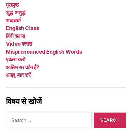
धोखा
मुखपृष्ठ
नहीं
शुद्ध-अशुद्ध
है?”
शब्दचर्चा
English Class
हिंदी क्लास
Video क्लास
Mispronounced English Words
एकला चलो
आलिम सर कौन हैं?
आइए, बात करें
विषय से खोजें
Search
for: