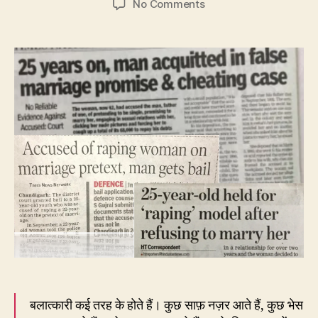
on
No Comments
पलटना
वादे
से
अपने
कब
है
धोखा,
कब
धोखा
नहीं
है?
बलात्कारी कई तरह के होते हैं। कुछ साफ़ नज़र आते हैं, कुछ भेस