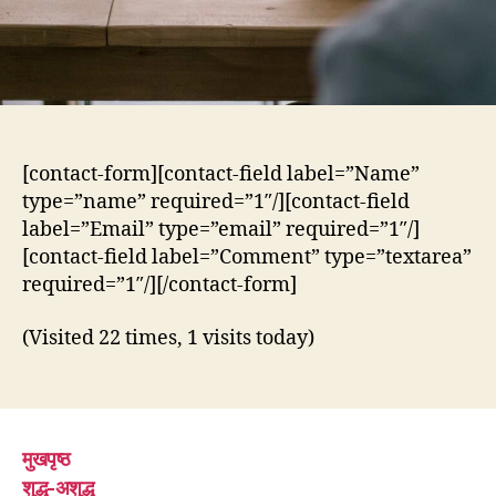
[contact-form][contact-field label=”Name”
type=”name” required=”1″/][contact-field
label=”Email” type=”email” required=”1″/]
[contact-field label=”Comment” type=”textarea”
required=”1″/][/contact-form]
(Visited 22 times, 1 visits today)
मुखपृष्ठ
शुद्ध-अशुद्ध