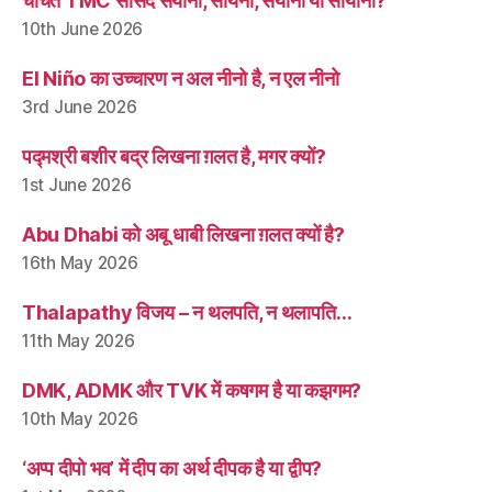
चर्चित TMC सांसद सयानी, सायनी, सयोनी या सायोनी?
10th June 2026
El Niño का उच्चारण न अल नीनो है, न एल नीनो
3rd June 2026
पद्मश्री बशीर बद्र लिखना ग़लत है, मगर क्यों?
1st June 2026
Abu Dhabi को अबू धाबी लिखना ग़लत क्यों है?
16th May 2026
Thalapathy विजय – न थलपति, न थलापति…
11th May 2026
DMK, ADMK और TVK में कषगम है या कझगम?
10th May 2026
‘अप्प दीपो भव’ में दीप का अर्थ दीपक है या द्वीप?