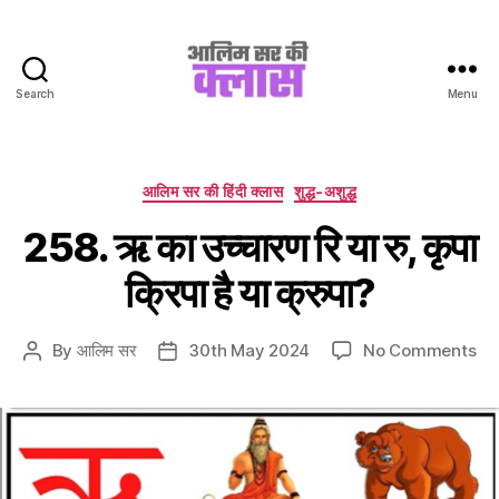
Search
Menu
Aalim
Sir
Ki
Class
Categories
आलिम सर की हिंदी क्लास
शुद्ध-अशुद्ध
258. ऋ का उच्चारण रि या रु, कृपा
क्रिपा है या क्रुपा?
on
By
आलिम सर
30th May 2024
No Comments
Post
Post
25
author
date
ऋ
का
उच्
रि
या