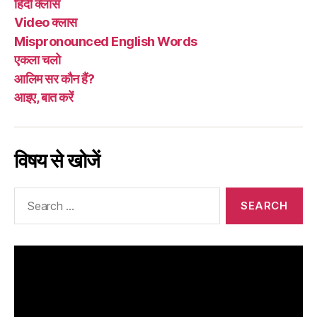
हिंदी क्लास
Video क्लास
Mispronounced English Words
एकला चलो
आलिम सर कौन हैं?
आइए, बात करें
विषय से खोजें
Search
for: