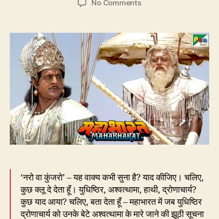
on
No Comments
191.
‘नरो
वा
कुंजरो’
का
ज़िक्र
महाभारत
में
नहीं
तो
कहाँ
है?
‘नरो वा कुंजरो’ – यह वाक्य कभी सुना है? याद कीजिए। चलिए,
कुछ क्लू दे देता हूँ। युधिष्ठिर, अश्वत्थामा, हाथी, द्रोणाचार्य?
कुछ याद आया? चलिए, बता देता हूँ – महाभारत में जब युधिष्ठिर
द्रोणाचार्य को उनके बेटे अश्वत्थामा के मारे जाने की झूठी सूचना