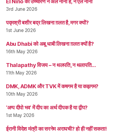
El Niño का उच्चारण न अल नीनो है, न एल नीनो
3rd June 2026
पद्मश्री बशीर बद्र लिखना ग़लत है, मगर क्यों?
1st June 2026
Abu Dhabi को अबू धाबी लिखना ग़लत क्यों है?
16th May 2026
Thalapathy विजय – न थलपति, न थलापति…
11th May 2026
DMK, ADMK और TVK में कषगम है या कझगम?
10th May 2026
‘अप्प दीपो भव’ में दीप का अर्थ दीपक है या द्वीप?
1st May 2026
ईरानी विदेश मंत्री का सरनेम अराघची? हो ही नहीं सकता!