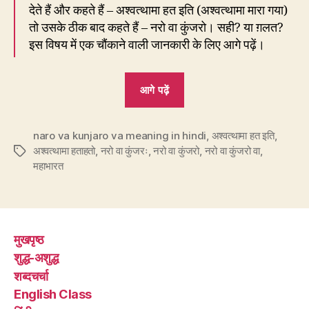
देते हैं और कहते हैं – अश्वत्थामा हत इति (अश्वत्थामा मारा गया)
तो उसके ठीक बाद कहते हैं – नरो वा कुंजरो। सही? या ग़लत?
इस विषय में एक चौंकाने वाली जानकारी के लिए आगे पढ़ें।
“191.
आगे पढ़ें
‘नरो
वा
naro va kunjaro va meaning in hindi
कुंजरो’
,
अश्वत्थामा हत इति
,
अश्वत्थामा हताहतो
,
नरो वा कुंजरः
,
नरो वा कुंजरो
,
नरो वा कुंजरो वा
,
Tags
का
महाभारत
ज़िक्र
महाभारत
में
नहीं
मुखपृष्ठ
तो
शुद्ध-अशुद्ध
कहाँ
शब्दचर्चा
है?”
English Class