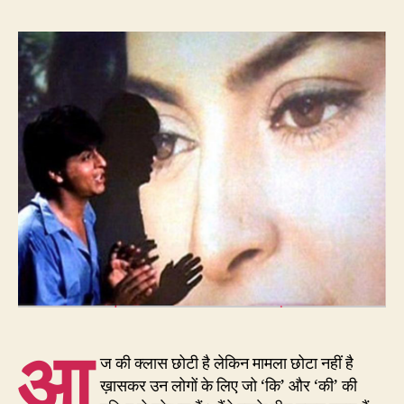
6
–
क्या
आप
भी
समस
है
की-
कि
की?
आ
ज की क्लास छोटी है लेकिन मामला छोटा नहीं है
ख़ासकर उन लोगों के लिए जो ‘कि’ और ‘की’ की