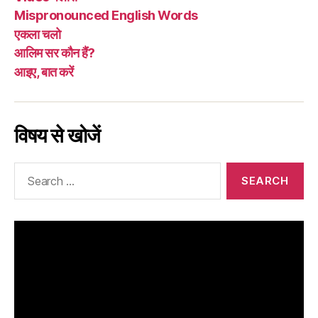
Mispronounced English Words
एकला चलो
आलिम सर कौन हैं?
आइए, बात करें
विषय से खोजें
Search
for: