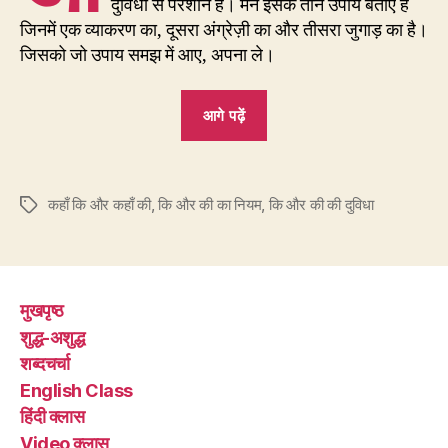
दुविधा से परेशान हैं। मैंने इसके तीन उपाय बताए हैं
जिनमें एक व्याकरण का, दूसरा अंग्रेज़ी का और तीसरा जुगाड़ का है।
जिसको जो उपाय समझ में आए, अपना ले।
“क्लास
आगे पढ़ें
6
–
क्या
कहाँ कि और कहाँ की
,
कि और की का नियम
,
कि और की की दुविधा
Tags
आपको
भी
समस्या
है
मुखपृष्ठ
की-
शुद्ध-अशुद्ध
कि
शब्दचर्चा
की?”
English Class
हिंदी क्लास
Video क्लास