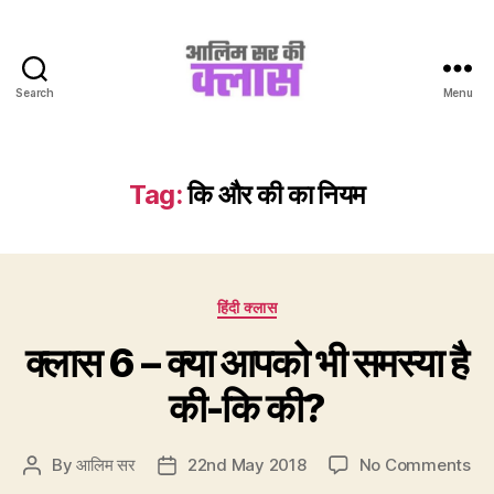
Search
Menu
Aalim
Sir
Ki
Class
Tag:
कि और की का नियम
Categories
हिंदी क्लास
क्लास 6 – क्या आपको भी समस्या है
की-कि की?
on
By
आलिम सर
22nd May 2018
No Comments
Post
Post
क्ल
author
date