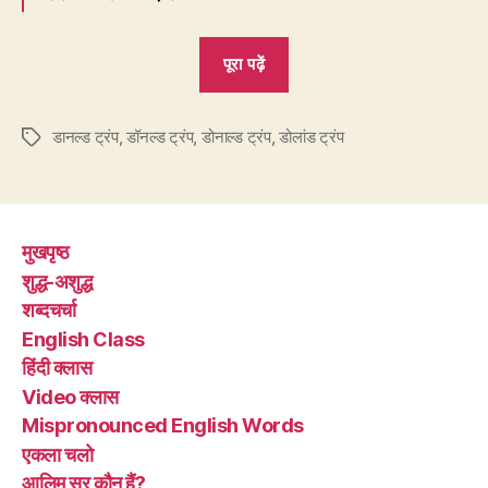
“डोनाल्ड
पूरा पढ़ें
ट्रंप
लिखना
डानल्ड ट्रंप
,
डॉनल्ड ट्रंप
,
डोनाल्ड ट्रंप
,
डोलांड ट्रंप
क्यों
Tags
ग़लत
है?
सही
मुखपृष्ठ
क्या
शुद्ध-अशुद्ध
है?”
शब्दचर्चा
English Class
हिंदी क्लास
Video क्लास
Mispronounced English Words
एकला चलो
आलिम सर कौन हैं?