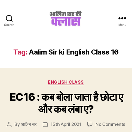
Search
Menu
Aalim
Sir
Ki
Class
Tag:
Aalim Sir ki English Class 16
Categories
ENGLISH CLASS
EC16 : कब बोला जाता है छोटा ए
और कब लंबा ए?
on
By
आलिम सर
15th April 2021
No Comments
Post
Post
EC
author
date