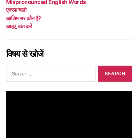
Mispronounced English Words
एकला चलो
आलिम सर कौन हैं?
आइए, बात करें
विषय से खोजें
Search
for: