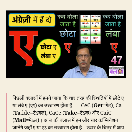
:
कब
बोला
जात
है
छोट
ए
और
कब
लंबा
ए?
पिछली क्लासों में हमने जाना कि चार तरह की स्थितियों में छोटे ए
या लंबे ए (एऽ) का उच्चारण होता है — CeC (
Get
=गेट), Ca
(
Ta
.ble=टेऽबल), CaCe (
Take
=टेऽक) और CaiC
(
Mail
=मेऽल)। आज की क्लास में हम और चार कॉम्बिनेशन
जानेंगे जहाँ ए या एऽ का उच्चारण होता है। ऊपर के चित्र में आप