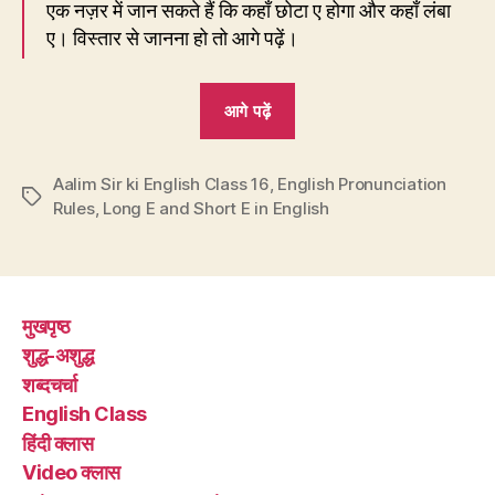
एक नज़र में जान सकते हैं कि कहाँ छोटा ए होगा और कहाँ लंबा
ए। विस्तार से जानना हो तो आगे पढ़ें।
“EC16
आगे पढ़ें
:
कब
Aalim Sir ki English Class 16
,
English Pronunciation
बोला
Tags
Rules
,
Long E and Short E in English
जाता
है
छोटा
ए
मुखपृष्ठ
और
शुद्ध-अशुद्ध
कब
शब्दचर्चा
लंबा
English Class
ए?”
हिंदी क्लास
Video क्लास