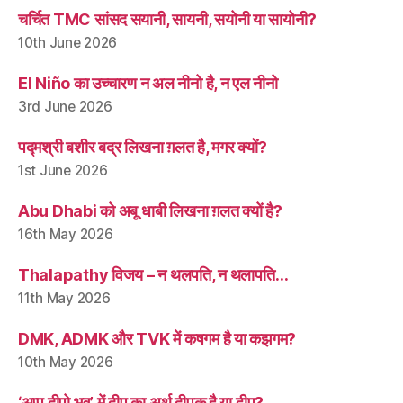
चर्चित TMC सांसद सयानी, सायनी, सयोनी या सायोनी?
10th June 2026
El Niño का उच्चारण न अल नीनो है, न एल नीनो
3rd June 2026
पद्मश्री बशीर बद्र लिखना ग़लत है, मगर क्यों?
1st June 2026
Abu Dhabi को अबू धाबी लिखना ग़लत क्यों है?
16th May 2026
Thalapathy विजय – न थलपति, न थलापति…
11th May 2026
DMK, ADMK और TVK में कषगम है या कझगम?
10th May 2026
‘अप्प दीपो भव’ में दीप का अर्थ दीपक है या द्वीप?