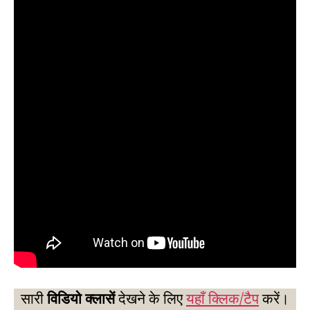
सारी
विडियो क्लासें
देखने के लिए
यहाँ क्लिक/टैप
करें।