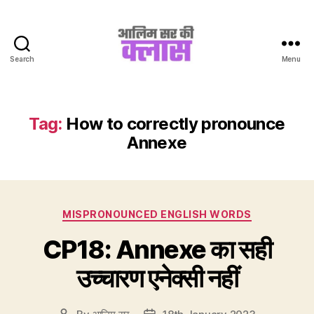
Search
Menu
Aalim
Sir
Ki
Class
Tag:
How to correctly pronounce
Annexe
Categories
MISPRONOUNCED ENGLISH WORDS
CP18: Annexe का सही
उच्चारण एनेक्सी नहीं